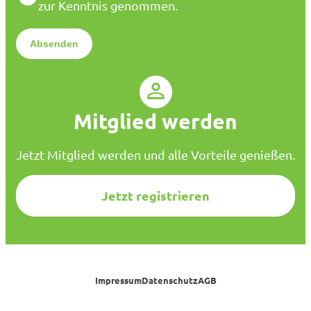
a
zur Kenntnis genommen.
l
t
*
e
n
s
c
h
u
Mitglied werden
t
z
*
Jetzt Mitglied werden und alle Vorteile genießen.
Jetzt registrieren
Impressum
Datenschutz
AGB