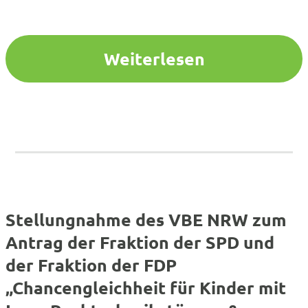
muss Attraktivitätsoffensive für den Öffentlichen
Dienst fortsetzen – Staatliche Handlungsfähigkeit in
Zeiten des zunehmenden Fachkräftemangels
sichern“, Drucksache 18/4571 . Der VBE NRW nimmt
Weiterlesen
zum vorliegenden Gesetzesentwurf und zum…
Stellungnahme des VBE NRW zum
Antrag der Fraktion der SPD und
der Fraktion der FDP
„Chancengleichheit für Kinder mit