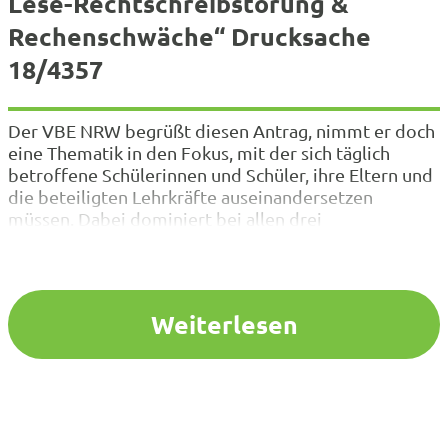
Lese-Rechtschreibstörung &
Rechenschwäche“ Drucksache
18/4357
Der VBE NRW begrüßt diesen Antrag, nimmt er doch
eine Thematik in den Fokus, mit der sich täglich
betroffene Schülerinnen und Schüler, ihre Eltern und
die beteiligten Lehrkräfte auseinandersetzen
müssen. Dabei dominiert bei allen drei
Personengruppen oft das Gefühl, keine ausreichende
Unterstützung zu bekommen. Das hat Auswirkungen:
Wenn ein Kind Schwierigkeiten hat, das Lesen
und/oder…
Weiterlesen