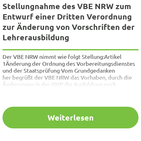
Stellungnahme des VBE NRW zum
Entwurf einer Dritten Verordnung
zur Änderung von Vorschriften der
Lehrerausbildung
Der VBE NRW nimmt wie folgt Stellung:Artikel
1Änderung der Ordnung des Vorbereitungsdienstes
und der Staatsprüfung Vom Grundgedanken
her begrüßt der VBE NRW das Vorhaben, durch die
Änderungen in der OVP die Ausbildung noch
praxisnäher und in
authentischen Unterrichtssituationen auszugestalten.
Ebenso, dass es Ziel sein soll, die Einblicke in
die nicht dem eigenen Lehramt entsprechenden
Weiterlesen
Schulformen zu erhöhen. Anne Deimel
Landesvorsitzende VBE NRW