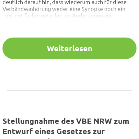
deutlich darauf hin, dass wiederum auch für diese
Verbändeanhörung weder eine Synopse noch ein
Text mit farbig unterlegten Änderungen zur
Verfügung gestellt wurde. Gerade im Hinblick auf
den Lehrkräftemangel und die zeitlich sehr
begrenzten Ressourcen macht der VBE
NRW nochmals deutlich, dass
Weiterlesen
diese Arbeitsweise nicht wertschätzend ist. Der VBE
NRW begrüßt, dass der zunehmenden
Informationsbandbreite…
Stellungnahme des VBE NRW zum
Entwurf eines Gesetzes zur