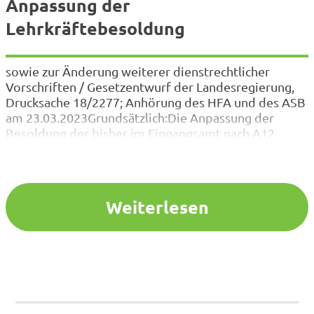
Anpassung der
Lehrkräftebesoldung
sowie zur Änderung weiterer dienstrechtlicher
Vorschriften / Gesetzentwurf der Landesregierung,
Drucksache 18/2277; Anhörung des HFA und des ASB
am 23.03.2023Grundsätzlich:Die Anpassung der
Besoldung der bisher im Eingangsamt nach A12
besoldeten Lehrerinnen und Lehrer und damit die
stufenweise Überleitung in die Besoldungsgruppe
A13 begrüßen wir, da dies eine langjährige
Forderung des VBE NRW umsetzt. Auch wenn die
Weiterlesen
Überleitung nur stufenweise erfolgt und…