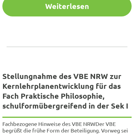
nachvollziehbar ist. Weiterhin fehlen nach wie vor
Weiterlesen
Hinweise und Beispiele für die neuen Lehrpläne,
welche häufig…
Stellungnahme des VBE NRW zur
Kernlehrplanentwicklung für das
Fach Praktische Philosophie,
schulformübergreifend in der Sek I
Fachbezogene Hinweise des VBE NRWDer VBE
begrüßt die frühe Form der Beteiligung. Vorweg sei