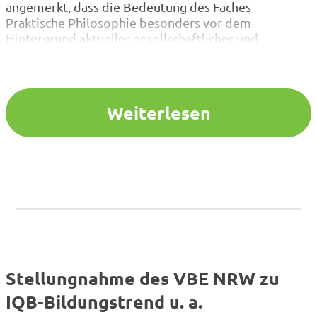
angemerkt, dass die Bedeutung des Faches
Praktische Philosophie besonders vor dem
Hintergrund aktueller gesellschaftlicher und
politischer Entwicklungen weiterhin zunimmt: In
Zeiten von Fake-News, gesellschaftlicher
Kontroversen und einer Polyvalenz
zukunftsbedrohender Ereignisse werden Fragen
Weiterlesen
aufgeworfen, die unter den Perspektiven der
philosophischen Teildisziplinen betrachtet werden
müssen.…
Stellungnahme des VBE NRW zu
IQB-Bildungstrend u. a.