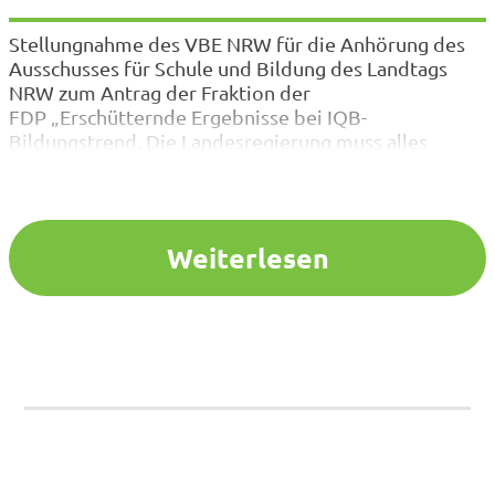
Stellungnahme des VBE NRW für die Anhörung des
Ausschusses für Schule und Bildung des Landtags
NRW zum Antrag der Fraktion der
FDP „Erschütternde Ergebnisse bei IQB-
Bildungstrend. Die Landesregierung muss alles
daransetzen, die Qualität der Bildung zugunsten der
Bildungsgerechtigkeit zu heben.“ (Drucksache
18/1365), zum Antrag der Fraktion der
FDP „Lehrerstellenbesetzungsoffensive. NRW –
Weiterlesen
Aufklaffende Lehrkräftelücke jetzt vorausschauend
und qualitätssichernd schließen!“ (Drucksache
18/1102) sowie zur Vorlage „Handlungskonzept
Unterrichtsversorgung“ (Vorlage 18/604) Seit Jahren
hat der VBE…