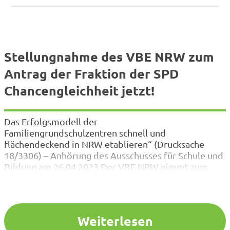
Stellungnahme des VBE NRW zum
Antrag der Fraktion der SPD
Chancengleichheit jetzt!
Das Erfolgsmodell der
Familiengrundschulzentren schnell und
flächendeckend in NRW etablieren“ (Drucksache
18/3306) – Anhörung des Ausschusses für Schule und
Bildung am 26.04.2023 Der VBE NRW nimmt zum
vorliegenden Antrag wie folgt Stellung: Die
Familiengrundschulzentren sind aus Sicht des VBE
NRW eine wertvolle Bereicherung der
Bildungslandschaft in Nordrhein-Westfalen. Ihr Ziel
Weiterlesen
ist es, Eltern zu stärken und in ihrer Aufgabe zu