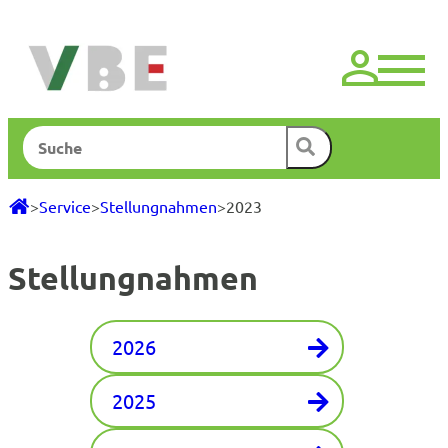
Zum
Inhalt
springen
Suchen
>
Service
>
Stellungnahmen
>
2023
Stellungnahmen
2026
2025