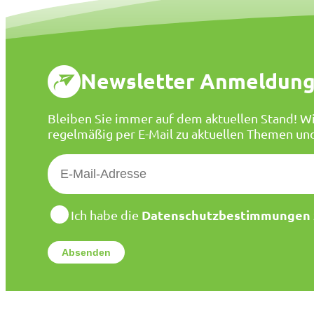
Newsletter Anmeldun
Bleiben Sie immer auf dem aktuellen Stand! Wi
regelmäßig per E-Mail zu aktuellen Themen un
E
-
M
a
D
Datenschutzbestimmungen
Ich habe die
a
i
t
l
e
*
n
s
c