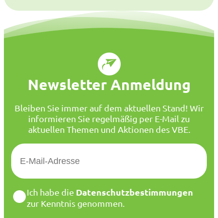
Newsletter Anmeldung
Bleiben Sie immer auf dem aktuellen Stand! Wir
informieren Sie regelmäßig per E-Mail zu
aktuellen Themen und Aktionen des VBE.
E
-
M
a
D
Datenschutzbestimmungen
Ich habe die
i
a
zur Kenntnis genommen.
l
t