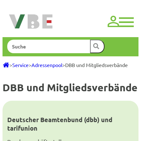
Zum
Inhalt
springen
Suchen
>
Service
>
Adressenpool
>
DBB und Mitgliedsverbände
DBB und Mitgliedsverbände
Deutscher Beamtenbund (dbb) und
tarifunion