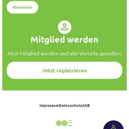
*
e
n
s
c
h
u
Mitglied werden
t
z
*
Jetzt Mitglied werden und alle Vorteile genießen.
Jetzt registrieren
Impressum
Datenschutz
AGB
WhatsApp
Instagram
E-Mail