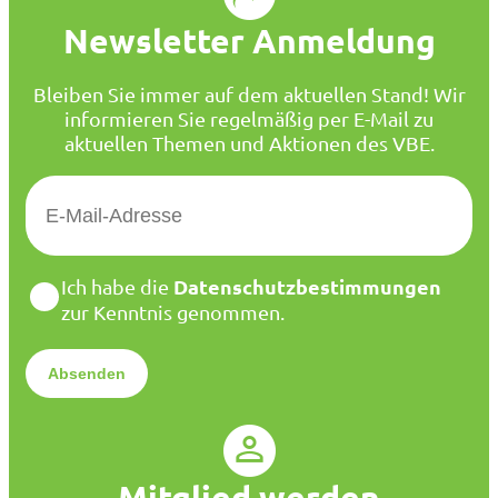
Newsletter Anmeldung
Bleiben Sie immer auf dem aktuellen Stand! Wir
informieren Sie regelmäßig per E-Mail zu
aktuellen Themen und Aktionen des VBE.
E
-
M
a
D
Datenschutzbestimmungen
Ich habe die
i
a
zur Kenntnis genommen.
l
t
*
e
n
s
c
h
u
Mitglied werden
t