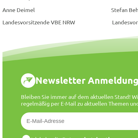
Anne Deimel Stefan Behl
Landesvorsitzende VBE NRW Landesvorsit
Newsletter Anmeldun
Bleiben Sie immer auf dem aktuellen Stand! Wi
regelmäßig per E-Mail zu aktuellen Themen un
E
-
M
a
D