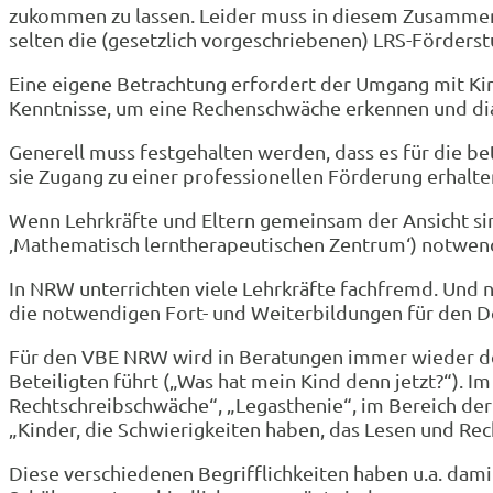
zukommen zu lassen. Leider muss in diesem Zusammenh
selten die (gesetzlich vorgeschriebenen) LRS-Förder
Eine eigene Betrachtung erfordert der Umgang mit Kin
Kenntnisse, um eine Rechenschwäche erkennen und dia
Generell muss festgehalten werden, dass es für die be
sie Zugang zu einer professionellen Förderung erhalte
Wenn Lehrkräfte und Eltern gemeinsam der Ansicht sind
‚Mathematisch lerntherapeutischen Zentrum‘) notwendig
In NRW unterrichten viele Lehrkräfte fachfremd. Und n
die notwendigen Fort- und Weiterbildungen für den D
Für den VBE NRW wird in Beratungen immer wieder deu
Beteiligten führt („Was hat mein Kind denn jetzt?“). I
Rechtschreibschwäche“, „Legasthenie“, im Bereich de
„Kinder, die Schwierigkeiten haben, das Lesen und Rec
Diese verschiedenen Begrifflichkeiten haben u.a. dami