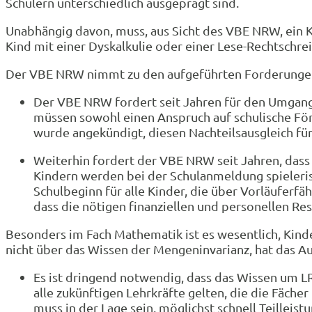
Schülern unterschiedlich ausgeprägt sind.
Unabhängig davon, muss, aus Sicht des VBE NRW, ein K
Kind mit einer Dyskalkulie oder einer Lese-Rechtschre
Der VBE NRW nimmt zu den aufgeführten Forderungen 
Der VBE NRW fordert seit Jahren für den Umgang m
müssen sowohl einen Anspruch auf schulische Förd
wurde angekündigt, diesen Nachteilsausgleich für
Weiterhin fordert der VBE NRW seit Jahren, dass
Kindern werden bei der Schulanmeldung spieleris
Schulbeginn für alle Kinder, die über Vorläuferf
dass die nötigen finanziellen und personellen Re
Besonders im Fach Mathematik ist es wesentlich, Kinde
nicht über das Wissen der Mengeninvarianz, hat das A
Es ist dringend notwendig, dass das Wissen um LR
alle zukünftigen Lehrkräfte gelten, die die Fäch
muss in der Lage sein, möglichst schnell Teilleis