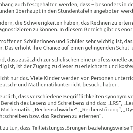
ang auch festgehalten werden, dass – besonders in d
stunden überhaupt in den Stundentafeln angeboten werd
dern, die Schwierigkeiten haben, das Rechnen zu erler
gnostizieren zu können. In diesem Bereich gibt es eno
troffenen Schülerinnen und Schüler sehr wichtig ist, da
n. Das erhöht ihre Chance auf einen gelingenden Schul-
, dass zusätzlich zur schulischen eine professionelle a
 ist, ist der Zugang zu dieser zu erleichtern und koste
icht nur das. Viele Kinder werden von Personen unterri
eutsch- und Mathematikunterricht besucht haben.
tlich, dass verschiedene Begrifflichkeiten synonym v
m Bereich des Lesens und Schreibens sind das: „LRS“, „L
r Mathematik: „Rechenschwäche“, „Rechenstörung“, „Dy
htschreiben bzw. das Rechnen zu erlernen“.
t zu tun, dass Teilleistungsstörungen beziehungsweise 