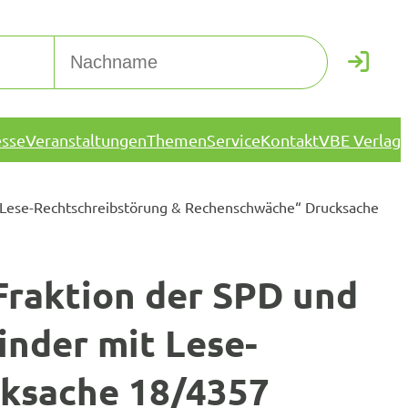
esse
Veranstaltungen
Themen
Service
Kontakt
VBE Verlag
t Lese-Rechtschreibstörung & Rechenschwäche“ Drucksache
raktion der SPD und
inder mit Lese-
ksache 18/4357