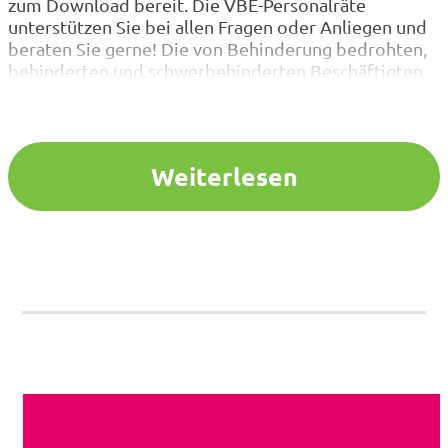
zum Download bereit. Die VBE-Personalräte
unterstützen Sie bei allen Fragen oder Anliegen und
beraten Sie gerne! Die von Behinderung bedrohten,
behinderten und schwerbehinderten Beschäftigten
im Schuldienst haben eine Reihe von Rechten, die
ihnen der Dienstherr/die Dienstvorgesetzte
gewähren muss. Für die schwerbehinderten
Lehrkräfte gibt es u.a. diese besonderen
Weiterlesen
Nachteilsausgleiche : So…