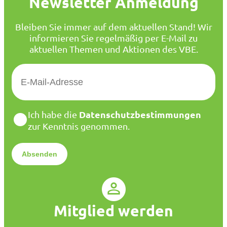
Newsletter Anmeldung
Bleiben Sie immer auf dem aktuellen Stand! Wir
informieren Sie regelmäßig per E-Mail zu
aktuellen Themen und Aktionen des VBE.
E
-
M
a
D
Datenschutzbestimmungen
Ich habe die
i
a
zur Kenntnis genommen.
l
t
*
e
n
s
c
h
u
Mitglied werden
t
z