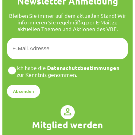
Newsletter Anmeldung
Bleiben Sie immer auf dem aktuellen Stand! Wir
informieren Sie regelmäßig per E-Mail zu
aktuellen Themen und Aktionen des VBE.
E
-
M
a
D
Datenschutzbestimmungen
Ich habe die
i
a
zur Kenntnis genommen.
l
t
*
e
n
s
c
h
u
Mitglied werden
t
z