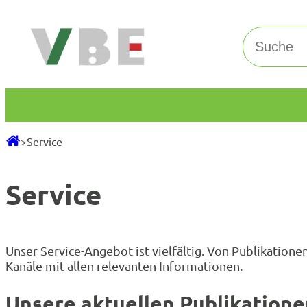
Zum
Inhalt
Suchen
springen
>
Service
Service
Unser Service-Angebot ist vielfältig. Von Publikatio
Kanäle mit allen relevanten Informationen.
Unsere aktuellen Publikatione