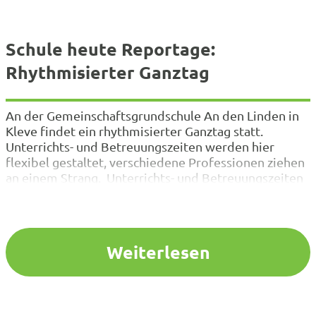
Schule heute Reportage:
Rhythmisierter Ganztag
An der Gemeinschaftsgrundschule An den Linden in
Kleve findet ein rhythmisierter Ganztag statt.
Unterrichts- und Betreuungszeiten werden hier
flexibel gestaltet, verschiedene Professionen ziehen
an einem Strang. Unterrichts- und Betreuungszeiten
werden hier flexibel gestaltet. Diese Form des
Ganztages gibt es an vielen Schulstandorten in NRW.
Diese Schule hält dieses Angebot allerdings für alle
Schüler/-innen vor. Ein Beitrag…
Weiterlesen