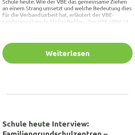
Schule heute. Wie der VBE das gemeinsame Ziehen
an einem Strang umsetzt und welche Bedeutung dies
für die Verbandsarbeit hat, erläutert der VBE-
Landesvorsitzende Stefan Behlau. Der VBE NRW ist
ein Bildungsverband, der alle Schulformen der
allgemeinbildenden Schulen und Kitas in NRW
vertritt. Im Interview spricht Stefan Behlau,…
Weiterlesen
Schule heute Interview:
Familiengrundschulzentren –