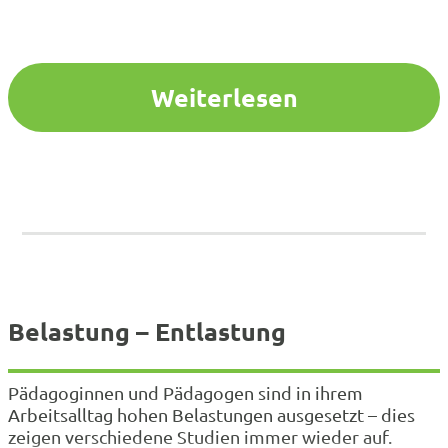
mich auf dem Sofa bequem hinzufläzen, ein
erfrischendes Getränk griffbereit und vielleicht
auch…
Weiterlesen
Belastung – Entlastung
Pädagoginnen und Pädagogen sind in ihrem
Arbeitsalltag hohen Belastungen ausgesetzt – dies
zeigen verschiedene Studien immer wieder auf.