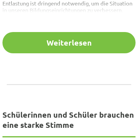
Entlastung ist dringend notwendig, um die Situation
in unseren Bildungseinrichtungen zu verbessern.
Die aktuelle Ausgabe von Schule heute hat sich
diesem Thema angenommen.Lesen Sie in den Schule-
heute-Interviews– Multiprofessionelle Teams – die
Antwort auf alle Fragen? – Entlastung der
Weiterlesen
Schulverwaltungsassistenz…
Schülerinnen und Schüler brauchen
eine starke Stimme