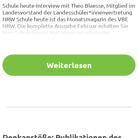
Schule heute-Interview mit Theo Blaesse, Mitglied im
Landesvorstand der Landesschüler*innenvertretung
NRW Schule heute ist das Monatsmagazin des VBE
NRW. Die komplette Ausgabe Februar erhalten Sie
hier: Schule heute: Was genau ist schulische
Partizipation? Theo Blaesse: Es bedeutet, dass wir als
Verbände Entscheidungen im Schulkontext
maßgeblich mitgestalten. Das gilt für die Erarbeitung
von allen Änderungen und…
Weiterlesen
Denkanstöße: Publikationen des