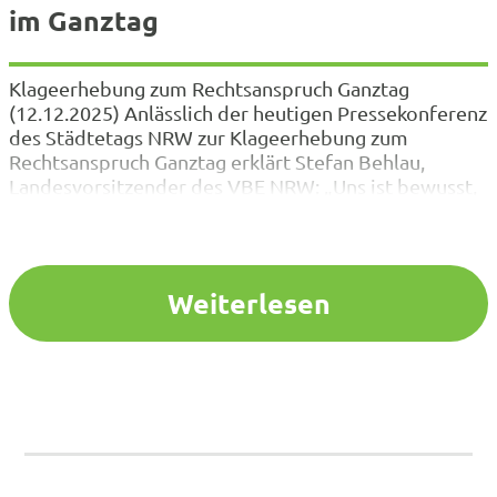
im Ganztag
Klageerhebung zum Rechtsanspruch Ganztag
(12.12.2025) Anlässlich der heutigen Pressekonferenz
des Städtetags NRW zur Klageerhebung zum
Rechtsanspruch Ganztag erklärt Stefan Behlau,
Landesvorsitzender des VBE NRW: „Uns ist bewusst,
dass es allein schon eine Mammutaufgabe ist,
ausreichend Plätze zu schaffen. Und dennoch: Es darf
nicht der Anspruch sein, allein nur für ausreichend
Plätze zu sorgen. Entscheidend ist…
Weiterlesen