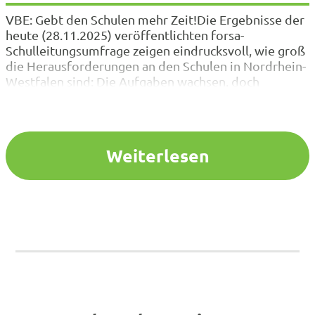
VBE: Gebt den Schulen mehr Zeit!Die Ergebnisse der
heute (28.11.2025) veröffentlichten forsa-
Schulleitungsumfrage zeigen eindrucksvoll, wie groß
die Herausforderungen an den Schulen in Nordrhein-
Westfalen sind: Die Aufgaben wachsen, doch
zusätzliche Zeit oder personelle Unterstützung
bleiben aus. Die größten Probleme aus der Sicht der
Schulleitungen Der Lehrkräftemangel ist weiterhin
das größte Problem – das sagen 58 Prozent…
Weiterlesen