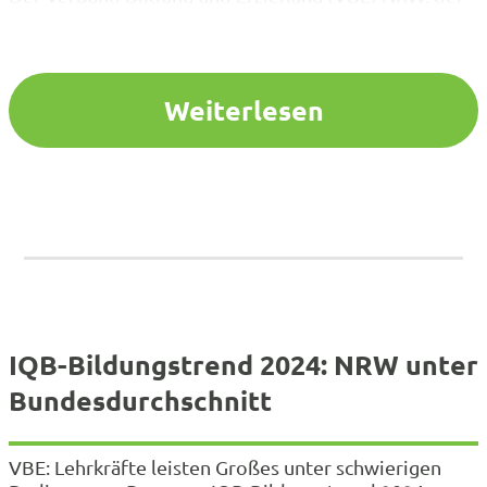
sich über viele Jahre für die Einrichtung eines
entsprechenden Studiengangs in der Region
eingesetzt hat, würdigt diesen Schritt als großen
Erfolg für die Bildungsregion Aachen und…
Weiterlesen
IQB-Bildungstrend 2024: NRW unter
Bundesdurchschnitt
VBE: Lehrkräfte leisten Großes unter schwierigen