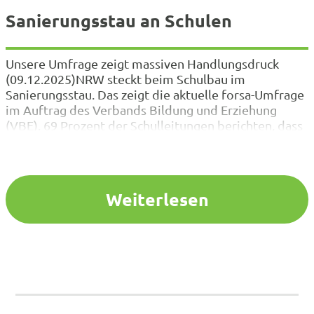
Sanierungsstau an Schulen
Unsere Umfrage zeigt massiven Handlungsdruck
(09.12.2025)NRW steckt beim Schulbau im
Sanierungsstau. Das zeigt die aktuelle forsa-Umfrage
im Auftrag des Verbands Bildung und Erziehung
(VBE). 69 Prozent der Schulleitungen berichten, dass
an ihrer Schule derzeit dringende
Sanierungsmaßnahmen notwendig sind. Von diesen
Schulleitungen sagen erneut 69 Prozent, dass ihnen
keine Gelder dafür zur Verfügung stehen. Weniger
Weiterlesen
als…