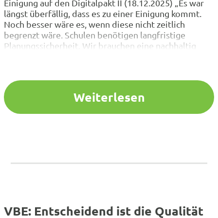
Einigung auf den Digitalpakt II (18.12.2025) „Es war
längst überfällig, dass es zu einer Einigung kommt.
Noch besser wäre es, wenn diese nicht zeitlich
begrenzt wäre. Schulen benötigen langfristige
Planungssicherheit. Wir brauchen eine nachhaltig
aufgestellte Digitalisierung an allen Schulen, die
Ausstattung, Support und Weiterentwicklung
umfasst. Deshalb begrüßen wir, dass auch Mittel für
Wartung und IT…
Weiterlesen
VBE: Entscheidend ist die Qualität