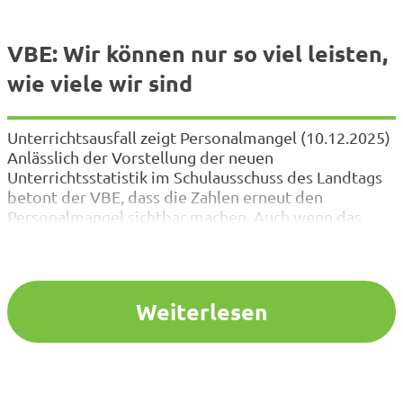
VBE: Wir können nur so viel leisten,
wie viele wir sind
Unterrichtsausfall zeigt Personalmangel (10.12.2025)
Anlässlich der Vorstellung der neuen
Unterrichtsstatistik im Schulausschuss des Landtags
betont der VBE, dass die Zahlen erneut den
Personalmangel sichtbar machen. Auch wenn das
Land regelmäßig erhebt, wie viele Stunden ersatzlos
ausfallen, bleibt die eigentliche Herausforderung
bestehen: ausreichend Menschen für den
Lehrerberuf zu gewinnen und dauerhaft in den
Weiterlesen
Schulen zu halten.…