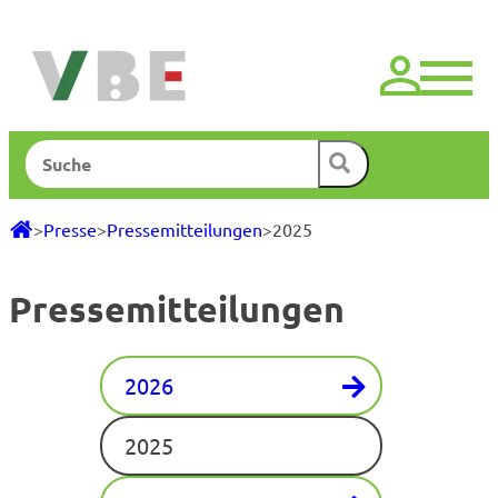
Zum
Inhalt
springen
Suchen
>
Presse
>
Pressemitteilungen
>
2025
Pressemitteilungen
2026
2025