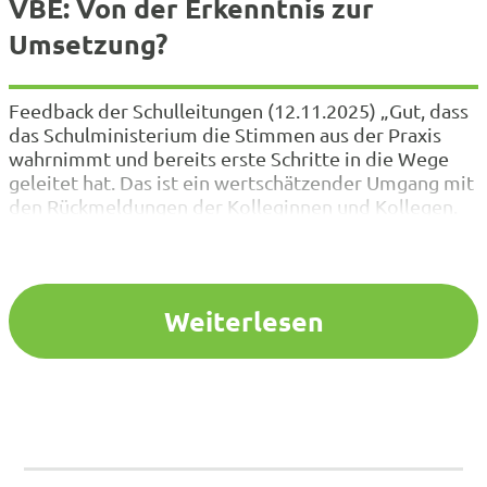
VBE: Von der Erkenntnis zur
Umsetzung?
Feedback der Schulleitungen (12.11.2025) „Gut, dass
das Schulministerium die Stimmen aus der Praxis
wahrnimmt und bereits erste Schritte in die Wege
geleitet hat. Das ist ein wertschätzender Umgang mit
den Rückmeldungen der Kolleginnen und Kollegen.
Es scheint angekommen zu sein, dass Schulen
Entlastung benötigen. Letztlich haben wir kein
Erkenntnis-, sondern ein Umsetzungsproblem. Jetzt
gilt es…
Weiterlesen