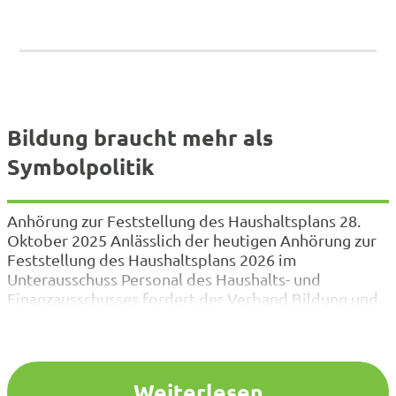
Bildung braucht mehr als
Symbolpolitik
Anhörung zur Feststellung des Haushaltsplans 28.
Oktober 2025 Anlässlich der heutigen Anhörung zur
Feststellung des Haushaltsplans 2026 im
Unterausschuss Personal des Haushalts- und
Finanzausschusses fordert der Verband Bildung und
Erziehung (VBE) NRW, die angekündigte Priorität für
Bildung endlich auch im Landeshaushalt sichtbar zu
machen. Wenn die Landesregierung betont, Bildung
habe höchste Priorität, dann muss sich…
Weiterlesen