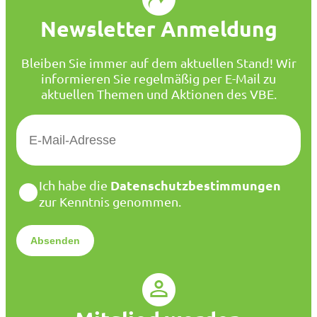
Newsletter Anmeldung
Bleiben Sie immer auf dem aktuellen Stand! Wir
informieren Sie regelmäßig per E-Mail zu
aktuellen Themen und Aktionen des VBE.
E
-
M
a
D
Datenschutzbestimmungen
Ich habe die
i
a
zur Kenntnis genommen.
l
t
*
e
n
s
c
h
u