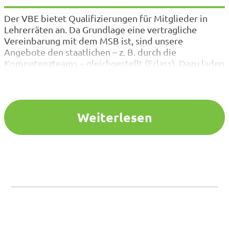
Der VBE bietet Qualifizierungen für Mitglieder in
Lehrerräten an. Da Grundlage eine vertragliche
Vereinbarung mit dem MSB ist, sind unsere
Angebote den staatlichen – z. B. durch die
Kompetenzteams – gleichgestellt (Erlass). Dazu laden
wir Sie herzlich ein. Ihnen entstehen keine Kosten.
Ihre Fahrtkosten trägt die Schule, der die
verauslagten Reisekosten dann von der
Bezirksregierung…
Weiterlesen