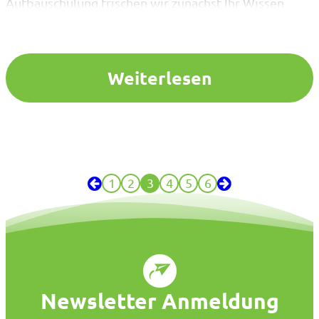
Aufbauschulung frischen wir zunächst Ihr Wissen
über die schulgesetzlichen Grundlagen Ihrer Arbeit
auf und beschäftigen uns anschließend vertiefend
mit unterschiedlichen Aspekten der Lehrerratsarbeit
(Themenschwerpunkte s.u.). Die Aufbauschulung
Weiterlesen
kann daher auch…
1
2
3
4
5
6
Newsletter Anmeldung