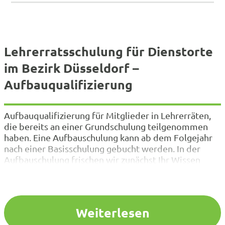
Lehrerratsschulung für Dienstorte
im Bezirk Düsseldorf –
Aufbauqualifizierung
Aufbauqualifizierung für Mitglieder in Lehrerräten,
die bereits an einer Grundschulung teilgenommen
haben. Eine Aufbauschulung kann ab dem Folgejahr
nach einer Basisschulung gebucht werden. In der
Aufbauschulung frischen wir zunächst Ihr Wissen
über die schulgesetzlichen Grundlagen Ihrer Arbeit
auf. Neben wesentlichen Rechtsgrundlagen und
aktuellen Fragestellungen behandeln wir alltägliche
Themenbereiche: z.B. Entlastungsmöglichkeiten,
Weiterlesen
Kompetenzen der Lehrerkonferenz, Umgang mit…