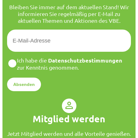
Bleiben Sie immer auf dem aktuellen Stand! Wir
informieren Sie regelmäßig per E-Mail zu
aktuellen Themen und Aktionen des VBE.
E
-
M
a
D
Datenschutzbestimmungen
Ich habe die
i
a
zur Kenntnis genommen.
l
t
*
e
n
s
c
h
u
Mitglied werden
t
z
*
Jetzt Mitglied werden und alle Vorteile genießen.