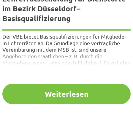
im Bezirk Düsseldorf–
Basisqualifizierung
Der VBE bietet Basisqualifizierungen für Mitglieder
in Lehrerräten an. Da Grundlage eine vertragliche
Vereinbarung mit dem MSB ist, sind unsere
Angebote den staatlichen – z. B. durch die
Kompetenzteams – gleichgestellt (Erlass). Dazu laden
wir Sie herzlich ein. Ihnen entstehen keine Kosten.
Ihre Fahrtkosten trägt die Schule, welcher die
verauslagten Reisekosten dann von der
Bezirksregierung…
Weiterlesen