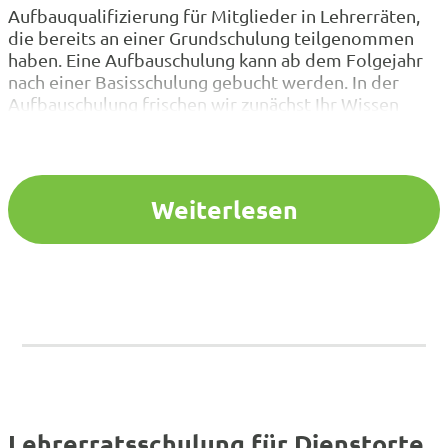
Aufbauqualifizierung für Mitglieder in Lehrerräten,
die bereits an einer Grundschulung teilgenommen
haben. Eine Aufbauschulung kann ab dem Folgejahr
nach einer Basisschulung gebucht werden. In der
Aufbauschulung frischen wir zunächst Ihr Wissen
über die schulgesetzlichen Grundlagen Ihrer Arbeit
auf und beschäftigen uns anschließend vertiefend
mit unterschiedlichen Aspekten der Lehrerratsarbeit
(Themenschwerpunkte s.u.). Die Aufbauschulung
Weiterlesen
kann daher auch…
Lehrerratsschulung für Dienstorte