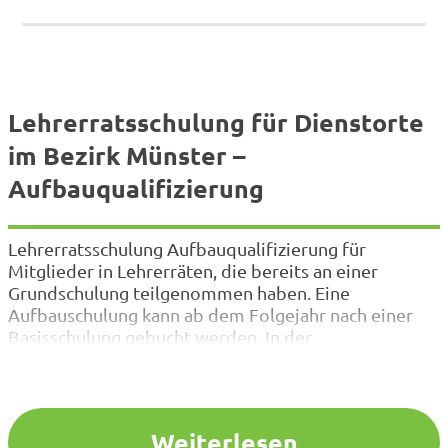
Lehrerratsschulung für Dienstorte
im Bezirk Münster –
Aufbauqualifizierung
Lehrerratsschulung Aufbauqualifizierung für
Mitglieder in Lehrerräten, die bereits an einer
Grundschulung teilgenommen haben. Eine
Aufbauschulung kann ab dem Folgejahr nach einer
Basisschulung gebucht werden. In der
Aufbauschulung frischen wir zunächst Ihr Wissen
über die schulgesetzlichen Grundlagen Ihrer Arbeit
auf und beschäftigen uns anschließend vertiefend
mit unterschiedlichen Aspekten der Lehrerratsarbeit
Weiterlesen
(Themenschwerpunkte s.u.). Die Aufbauschulung