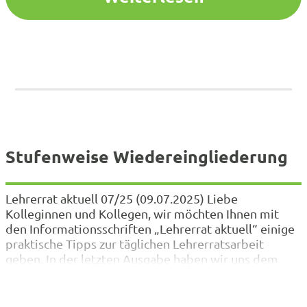
kann daher…
Stufenweise Wiedereingliederung
Lehrerrat aktuell 07/25 (09.07.2025) Liebe
Kolleginnen und Kollegen, wir möchten Ihnen mit
den Informationsschriften „Lehrerrat aktuell“ einige
praktische Tipps zur täglichen Lehrerratsarbeit
geben. In der letzten Ausgabe haben wir uns dem
Thema Betriebliches Eingliederungsmanagement
(BEM) gewidmet und dort bereits angekündigt, dass
wir uns in der heutigen Ausgabe näher mit der