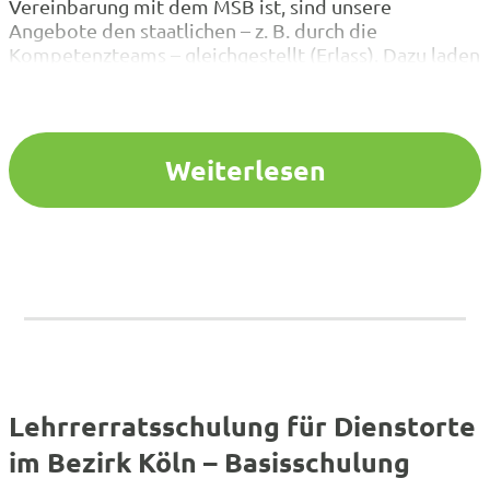
Vereinbarung mit dem MSB ist, sind unsere
Angebote den staatlichen – z. B. durch die
Kompetenzteams – gleichgestellt (Erlass). Dazu laden
wir Sie herzlich ein. Ihnen entstehen keine Kosten.
Ihre Fahrtkosten trägt die Schule, der die
verauslagten Reisekosten dann von der
Bezirksregierung…
Weiterlesen
Lehrrerratsschulung für Dienstorte
im Bezirk Köln – Basisschulung