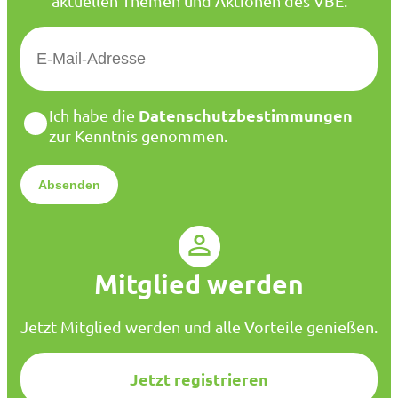
aktuellen Themen und Aktionen des VBE.
E
-
M
a
D
Datenschutzbestimmungen
Ich habe die
i
a
zur Kenntnis genommen.
l
t
*
e
n
s
c
h
u
Mitglied werden
t
z
*
Jetzt Mitglied werden und alle Vorteile genießen.
Jetzt registrieren