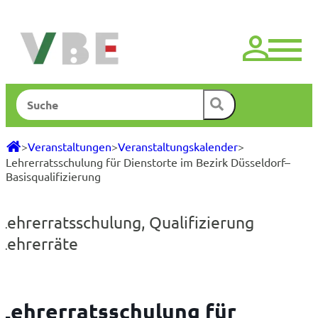
Zum
Inhalt
springen
Suchen
>
Veranstaltungen
>
Veranstaltungskalender
>
Lehrerratsschulung für Dienstorte im Bezirk Düsseldorf–
Basisqualifizierung
Lehrerratsschulung
,
Qualifizierung
Lehrerräte
Lehrerratsschulung für