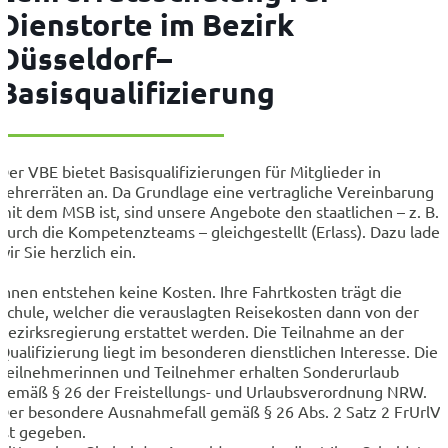
Dienstorte im Bezirk
Düsseldorf–
Basisqualifizierung
Der VBE bietet Basisqualifizierungen für Mitglieder in
Lehrerräten an. Da Grundlage eine vertragliche Vereinbarung
mit dem MSB ist, sind unsere Angebote den staatlichen – z. B.
durch die Kompetenzteams – gleichgestellt (Erlass). Dazu lade
wir Sie herzlich ein.
Ihnen entstehen keine Kosten. Ihre Fahrtkosten trägt die
Schule, welcher die verauslagten Reisekosten dann von der
Bezirksregierung erstattet werden. Die Teilnahme an der
Qualifizierung liegt im besonderen dienstlichen Interesse. Die
Teilnehmerinnen und Teilnehmer erhalten Sonderurlaub
gemäß § 26 der Freistellungs- und Urlaubsverordnung NRW.
Der besondere Ausnahmefall gemäß § 26 Abs. 2 Satz 2 FrUrlV
ist gegeben.