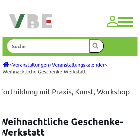
Zum
Inhalt
springen
Suchen
>
Veranstaltungen
>
Veranstaltungskalender
>
Weihnachtliche Geschenke-Werkstatt
Fortbildung mit Praxis
,
Kunst
,
Workshop
Weihnachtliche Geschenke-
Werkstatt