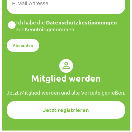
-
M
a
D
Datenschutzbestimmungen
Ich habe die
i
a
zur Kenntnis genommen.
l
t
*
e
n
s
c
h
u
Mitglied werden
t
z
*
Jetzt Mitglied werden und alle Vorteile genießen.
Jetzt registrieren