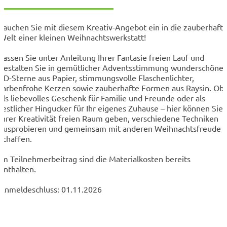
Tauchen Sie mit diesem Kreativ-Angebot ein in die zauberhaft
Welt einer kleinen Weihnachtswerkstatt!
Lassen Sie unter Anleitung Ihrer Fantasie freien Lauf und
gestalten Sie in gemütlicher Adventsstimmung wunderschöne
3D-Sterne aus Papier, stimmungsvolle Flaschenlichter,
farbenfrohe Kerzen sowie zauberhafte Formen aus Raysin. Ob
als liebevolles Geschenk für Familie und Freunde oder als
festlicher Hingucker für Ihr eigenes Zuhause – hier können Sie
Ihrer Kreativität freien Raum geben, verschiedene Techniken
ausprobieren und gemeinsam mit anderen Weihnachtsfreude
schaffen.
Im Teilnehmerbeitrag sind die Materialkosten bereits
enthalten.
Anmeldeschluss: 01.11.2026