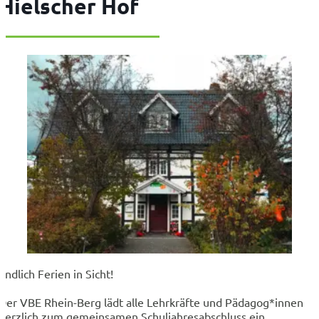
Hielscher Hof
Endlich Ferien in Sicht!
Der VBE Rhein-Berg lädt alle Lehrkräfte und Pädagog*innen
herzlich zum gemeinsamen Schuljahresabschluss ein.