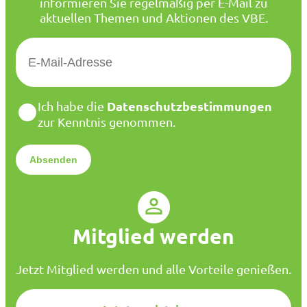
informieren Sie regelmäßig per E-Mail zu
aktuellen Themen und Aktionen des VBE.
E
-
M
a
D
Datenschutzbestimmungen
Ich habe die
i
a
zur Kenntnis genommen.
l
t
*
e
n
s
c
h
u
Mitglied werden
t
z
*
Jetzt Mitglied werden und alle Vorteile genießen.