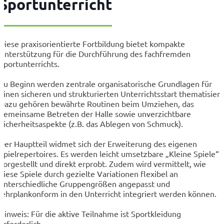
Sportunterricht
Diese praxisorientierte Fortbildung bietet kompakte
Unterstützung für die Durchführung des fachfremden
Sportunterrichts.
Zu Beginn werden zentrale organisatorische Grundlagen für
einen sicheren und strukturierten Unterrichtsstart thematisiert
Dazu gehören bewährte Routinen beim Umziehen, das
gemeinsame Betreten der Halle sowie unverzichtbare
Sicherheitsaspekte (z.B. das Ablegen von Schmuck).
Der Hauptteil widmet sich der Erweiterung des eigenen
Spielrepertoires. Es werden leicht umsetzbare „Kleine Spiele“
vorgestellt und direkt erprobt. Zudem wird vermittelt, wie
diese Spiele durch gezielte Variationen flexibel an
unterschiedliche Gruppengrößen angepasst und
lehrplankonform in den Unterricht integriert werden können.
Hinweis: Für die aktive Teilnahme ist Sportkleidung
erforderlich.