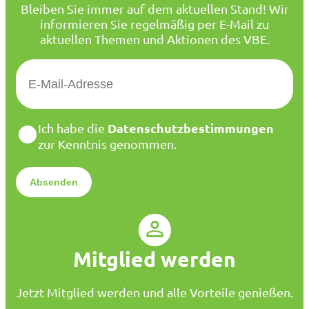
Bleiben Sie immer auf dem aktuellen Stand! Wir
informieren Sie regelmäßig per E-Mail zu
aktuellen Themen und Aktionen des VBE.
E
-
M
a
D
Datenschutzbestimmungen
Ich habe die
i
a
zur Kenntnis genommen.
l
t
*
e
n
s
c
h
u
Mitglied werden
t
z
*
Jetzt Mitglied werden und alle Vorteile genießen.