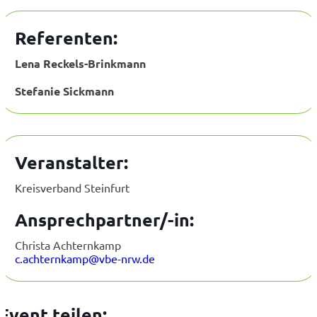
Referenten:
Lena Reckels-Brinkmann
Stefanie Sickmann
Veranstalter:
Kreisverband Steinfurt
Ansprechpartner/-in:
Christa Achternkamp
c.achternkamp@vbe-nrw.de
Event teilen: