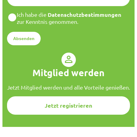
M
a
D
Datenschutzbestimmungen
Ich habe die
i
a
zur Kenntnis genommen.
l
t
*
e
n
s
c
h
u
Mitglied werden
t
z
*
Jetzt Mitglied werden und alle Vorteile genießen.
Jetzt registrieren