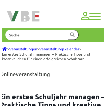
Zum
Inhalt
springen
Suchen
>
Veranstaltungen
>
Veranstaltungskalender
>
Ein erstes Schuljahr managen – Praktische Tipps und
kreative Ideen für einen erfolgreichen Schulstart
Onlineveranstaltung
Ein erstes Schuljahr managen –
Praktische Tipps und kreative