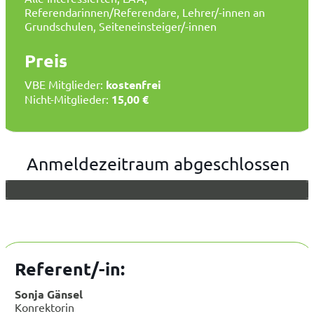
Referendarinnen/Referendare, Lehrer/-innen an
Grundschulen, Seiteneinsteiger/-innen
Preis
VBE Mitglieder:
kostenfrei
Nicht-Mitglieder:
15,00 €
Anmeldezeitraum abgeschlossen
Referent/-in:
Sonja Gänsel
Konrektorin