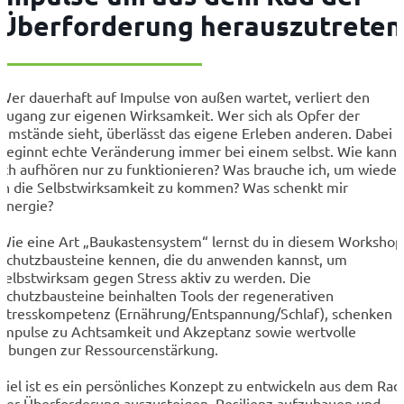
Überforderung herauszutreten
Wer dauerhaft auf Impulse von außen wartet, verliert den
Zugang zur eigenen Wirksamkeit. Wer sich als Opfer der
Umstände sieht, überlässt das eigene Erleben anderen. Dabei
beginnt echte Veränderung immer bei einem selbst. Wie kann
ich aufhören nur zu funktionieren? Was brauche ich, um wieder
in die Selbstwirksamkeit zu kommen? Was schenkt mir
Energie?
Wie eine Art „Baukastensystem“ lernst du in diesem Workshop
Schutzbausteine kennen, die du anwenden kannst, um
selbstwirksam gegen Stress aktiv zu werden. Die
Schutzbausteine beinhalten Tools der regenerativen
Stresskompetenz (Ernährung/Entspannung/Schlaf), schenken
Impulse zu Achtsamkeit und Akzeptanz sowie wertvolle
Übungen zur Ressourcenstärkung.
Ziel ist es ein persönliches Konzept zu entwickeln aus dem Rad
der Überforderung auszusteigen, Resilienz aufzubauen und