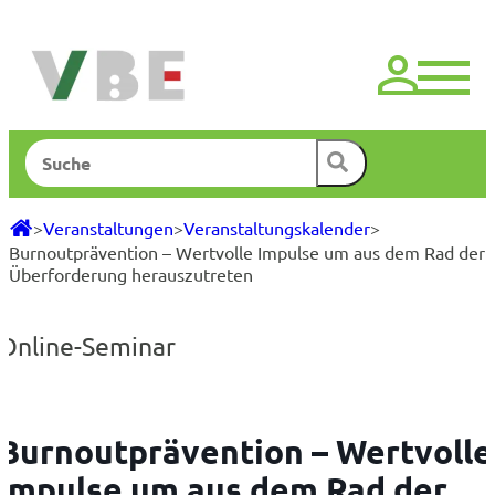
Zum
Inhalt
springen
Suchen
>
Veranstaltungen
>
Veranstaltungskalender
>
Burnoutprävention – Wertvolle Impulse um aus dem Rad der
Überforderung herauszutreten
Online-Seminar
Burnoutprävention – Wertvolle
Impulse um aus dem Rad der