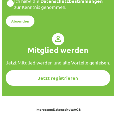
D
Datenschutzbestimmungen
Ich habe die
i
a
zur Kenntnis genommen.
l
t
*
e
n
s
c
h
u
Mitglied werden
t
z
*
Jetzt Mitglied werden und alle Vorteile genießen.
Jetzt registrieren
Impressum
Datenschutz
AGB