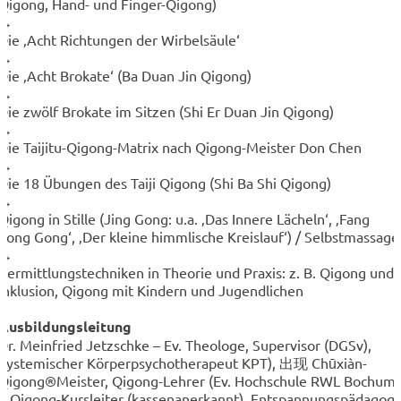
Qigong, Hand- und Finger-Qigong)
→
Die ‚Acht Richtungen der Wirbelsäule‘
→
Die ‚Acht Brokate‘ (Ba Duan Jin Qigong)
→
Die zwölf Brokate im Sitzen (Shi Er Duan Jin Qigong)
→
Die Taijitu-Qigong-Matrix nach Qigong-Meister Don Chen
→
Die 18 Übungen des Taiji Qigong (Shi Ba Shi Qigong)
→
Qigong in Stille (Jing Gong: u.a. ‚Das Innere Lächeln‘, ‚Fang
Song Gong‘, ‚Der kleine himmlische Kreislauf‘) / Selbstmassage
→
Vermittlungstechniken in Theorie und Praxis: z. B. Qigong und
Inklusion, Qigong mit Kindern und Jugendlichen
Ausbildungsleitung
Dr. Meinfried Jetzschke – Ev. Theologe, Supervisor (DGSv),
Systemischer Körperpsychotherapeut KPT), 出现 Chūxiàn-
Qigong®Meister, Qigong-Lehrer (Ev. Hochschule RWL Bochum)
+ Qigong-Kursleiter (kassenanerkannt), Entspannungspädagog