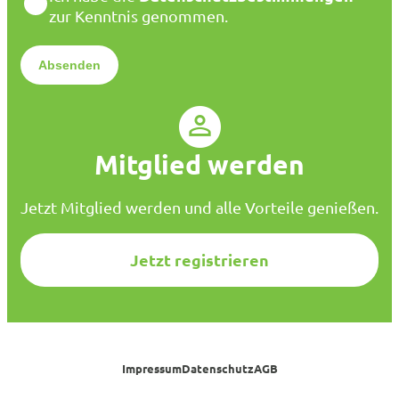
i
a
zur Kenntnis genommen.
l
t
*
e
n
s
c
h
u
Mitglied werden
t
z
*
Jetzt Mitglied werden und alle Vorteile genießen.
Jetzt registrieren
Impressum
Datenschutz
AGB