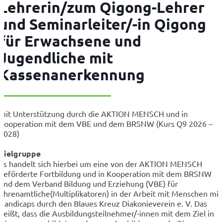
Lehrerin/zum Qigong-Lehrer
und Seminarleiter/-in Qigong
für Erwachsene und
Jugendliche mit
Kassenanerkennung
mit Unterstützung durch die AKTION MENSCH und in
Kooperation mit dem VBE und dem BRSNW (Kurs Q9 2026 –
2028)
Zielgruppe
Es handelt sich hierbei um eine von der AKTION MENSCH
geförderte Fortbildung und in Kooperation mit dem BRSNW
und dem Verband Bildung und Erziehung (VBE) für
Ehrenamtliche(Multiplikatoren) in der Arbeit mit Menschen mit
Handicaps durch den Blaues Kreuz Diakonieverein e. V. Das
heißt, dass die Ausbildungsteilnehmer/-innen mit dem Ziel in