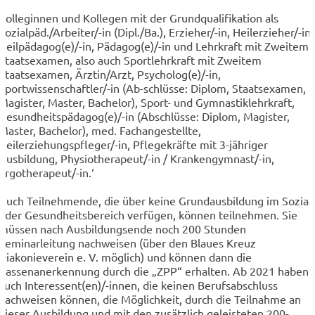
Kolleginnen und Kollegen mit der Grundqualifikation als
Sozialpäd./Arbeiter/-in (Dipl./Ba.), Erzieher/-in, Heilerzieher/-in,
Heilpädagog(e)/-in, Pädagog(e)/-in und Lehrkraft mit Zweitem
Staatsexamen, also auch Sportlehrkraft mit Zweitem
Staatsexamen, Ärztin/Arzt, Psycholog(e)/-in,
Sportwissenschaftler/-in (Ab-schlüsse: Diplom, Staatsexamen,
Magister, Master, Bachelor), Sport- und Gymnastiklehrkraft,
Gesundheitspädagog(e)/-in (Abschlüsse: Diplom, Magister,
Master, Bachelor), med. Fachangestellte,
Heilerziehungspfleger/-in, Pflegekräfte mit 3-jähriger
Ausbildung, Physiotherapeut/-in / Krankengymnast/-in,
Ergotherapeut/-in.‘
Auch Teilnehmende, die über keine Grundausbildung im Sozial-
oder Gesundheitsbereich verfügen, können teilnehmen. Sie
müssen nach Ausbildungsende noch 200 Stunden
Seminarleitung nachweisen (über den Blaues Kreuz
Diakonieverein e. V. möglich) und können dann die
Kassenanerkennung durch die „ZPP“ erhalten. Ab 2021 haben
auch Interessent(en)/-innen, die keinen Berufsabschluss
nachweisen können, die Möglichkeit, durch die Teilnahme an
dieser Ausbildung und mit den zusätzlich geleisteten 200-