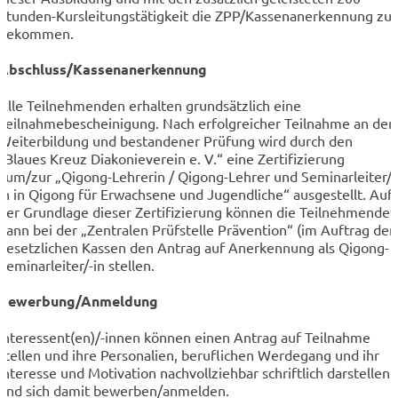
Stunden-Kursleitungstätigkeit die ZPP/Kassenanerkennung zu
bekommen.
Abschluss/Kassenanerkennung
Alle Teilnehmenden erhalten grundsätzlich eine
Teilnahmebescheinigung. Nach erfolgreicher Teilnahme an der
Weiterbildung und bestandener Prüfung wird durch den
„Blaues Kreuz Diakonieverein e. V.“ eine Zertifizierung
zum/zur „Qigong-Lehrerin / Qigong-Lehrer und Seminarleiter/-
in in Qigong für Erwachsene und Jugendliche“ ausgestellt. Auf
der Grundlage dieser Zertifizierung können die Teilnehmenden
dann bei der „Zentralen Prüfstelle Prävention“ (im Auftrag der
gesetzlichen Kassen den Antrag auf Anerkennung als Qigong-
Seminarleiter/-in stellen.
Bewerbung/Anmeldung
Interessent(en)/-innen können einen Antrag auf Teilnahme
stellen und ihre Personalien, beruflichen Werdegang und ihr
Interesse und Motivation nachvollziehbar schriftlich darstellen
und sich damit bewerben/anmelden.