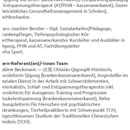
+ Entspannungstherapeut (AT/PMR – kassenanerkannt), Dozen
(Betriebliches Gesundheitsmanagement in Schulen),
Fachbuchautor.
Hans-Joachim Beutler – Dipl. Sozialarbeiter/Pädagoge,
Krankenpfleger, Tiefenpsychologischer Kör-
pertherapeut, kassenanerkannter Kursleiter und Ausbilder in
Qigong, PMR und AT, Fachübungsleiter
Reha Sport.
Kern-Referent(en)/-innen Team
Sabine Beckmann — 出现 Chūxiàn Qigong®-Meisterin,
Kursleiterin Qigong (krankenkassenanerkannt), Angestellte im
Sozialen Dienst in der Arbeit mit Schwerstdementen,
Orientalistin, Schlaf- und Entspannungstherapeutin inkl.
Kursleiterin für Autogenes Training und Progressive
Muskelentspannung (krankenkassenanerkannt), Reha-
Übungsleiterin für Menschen mit psychiatrischen
Erkrankungen, Tierheilpraktikerin mit Schwerpunkt TCM,
abgeschlossenes Studium der Traditionellen Chinesischen
Medizin (TCM).