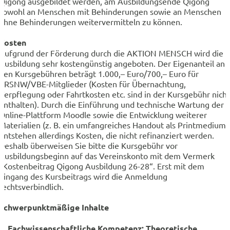
Qigong ausgebildet werden, am Ausbildungsende Qigong
sowohl an Menschen mit Behinderungen sowie an Menschen
ohne Behinderungen weitervermitteln zu können.
Kosten
Aufgrund der Förderung durch die AKTION MENSCH wird die
Ausbildung sehr kostengünstig angeboten. Der Eigenanteil an
den Kursgebühren beträgt 1.000,– Euro/700,– Euro für
BRSNW/VBE-Mitglieder (Kosten für Übernachtung,
Verpflegung oder Fahrtkosten etc. sind in der Kursgebühr nicht
enthalten). Durch die Einführung und technische Wartung der
Online-Plattform Moodle sowie die Entwicklung weiterer
Materialien (z. B. ein umfangreiches Handout als Printmedium)
entstehen allerdings Kosten, die nicht refinanziert werden.
Deshalb überweisen Sie bitte die Kursgebühr vor
Ausbildungsbeginn auf das Vereinskonto mit dem Vermerk
„Kostenbeitrag Qigong Ausbildung 26-28“. Erst mit dem
Eingang des Kursbeitrags wird die Anmeldung
rechtsverbindlich.
Schwerpunktmäßige Inhalte
1. Fachwissenschaftliche Kompetenz: Theoretische