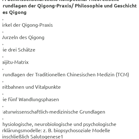
Grundlagen der Qigong-Praxis/ Philosophie und Geschicht
des Qigong
→
Zirkel der Qigong-Praxis
→
Wurzeln des Qigong
→
Die drei Schätze
→
Taijitu-Matrix
→
Grundlagen der Traditionellen Chinesischen Medizin (TCM)
→
Leitbahnen und Vitalpunkte
→
Die fünf Wandlungsphasen
→
Naturwissenschaftlich-medizinische Grundlagen
→
Physiologische, neurobiologische und psychologische
Erklärungsmodelle: z. B. biopsychosoziale Modelle
einschließlich Salutogenese1