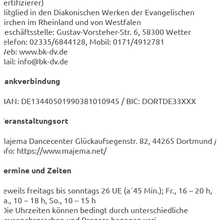
Zertifizierer)
Mitglied in den Diakonischen Werken der Evangelischen
Kirchen im Rheinland und von Westfalen
Geschäftsstelle: Gustav-Vorsteher-Str. 6, 58300 Wetter
Telefon: 02335/6844128, Mobil: 0171/4912781
Web: www.bk-dv.de
Mail: info@bk-dv.de
Bankverbindung
IBAN: DE13440501990381010945 / BIC: DORTDE33XXX
Veranstaltungsort
Majema Dancecenter Glückaufsegenstr. 82, 44265 Dortmund /
Info: https://www.majema.net/
Termine und Zeiten
Jeweils freitags bis sonntags 26 UE (a´45 Min.); Fr., 16 – 20 h,
Sa., 10 – 18 h, So., 10 – 15 h
(Die Uhrzeiten können bedingt durch unterschiedliche
Pausenabsprachen und Prozess bezogen vari-