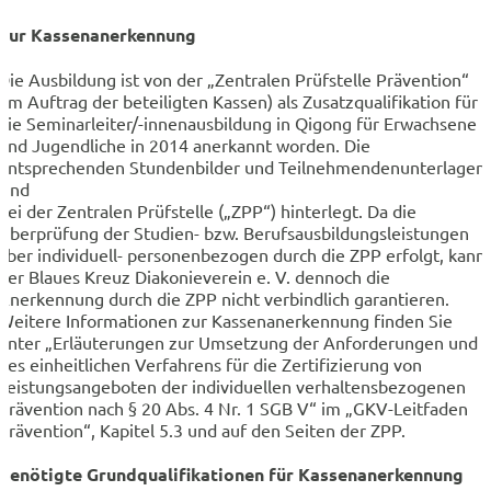
Zur Kassenanerkennung
Die Ausbildung ist von der „Zentralen Prüfstelle Prävention“
(im Auftrag der beteiligten Kassen) als Zusatzqualifikation für
die Seminarleiter/-innenausbildung in Qigong für Erwachsene
und Jugendliche in 2014 anerkannt worden. Die
entsprechenden Stundenbilder und Teilnehmendenunterlagen
sind
bei der Zentralen Prüfstelle („ZPP“) hinterlegt. Da die
Überprüfung der Studien- bzw. Berufsausbildungsleistungen
aber individuell- personenbezogen durch die ZPP erfolgt, kann
der Blaues Kreuz Diakonieverein e. V. dennoch die
Anerkennung durch die ZPP nicht verbindlich garantieren.
Weitere Informationen zur Kassenanerkennung finden Sie
unter „Erläuterungen zur Umsetzung der Anforderungen und
des einheitlichen Verfahrens für die Zertifizierung von
Leistungsangeboten der individuellen verhaltensbezogenen
Prävention nach § 20 Abs. 4 Nr. 1 SGB V“ im „GKV-Leitfaden
Prävention“, Kapitel 5.3 und auf den Seiten der ZPP.
Benötigte Grundqualifikationen für Kassenanerkennung