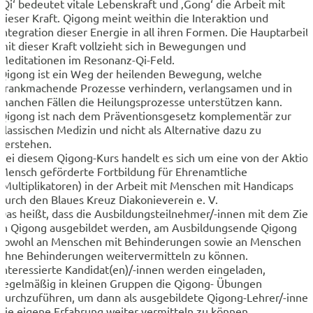
‚Qi‘ bedeutet vitale Lebenskraft und ‚Gong‘ die Arbeit mit
dieser Kraft. Qigong meint weithin die Interaktion und
Integration dieser Energie in all ihren Formen. Die Hauptarbeit
mit dieser Kraft vollzieht sich in Bewegungen und
Meditationen im Resonanz-Qi-Feld.
Qigong ist ein Weg der heilenden Bewegung, welche
krankmachende Prozesse verhindern, verlangsamen und in
manchen Fällen die Heilungsprozesse unterstützen kann.
Qigong ist nach dem Präventionsgesetz komplementär zur
klassischen Medizin und nicht als Alternative dazu zu
verstehen.
Bei diesem Qigong-Kurs handelt es sich um eine von der Aktio
Mensch geförderte Fortbildung für Ehrenamtliche
(Multiplikatoren) in der Arbeit mit Menschen mit Handicaps
durch den Blaues Kreuz Diakonieverein e. V.
Das heißt, dass die Ausbildungsteilnehmer/-innen mit dem Ziel
in Qigong ausgebildet werden, am Ausbildungsende Qigong
sowohl an Menschen mit Behinderungen sowie an Menschen
ohne Behinderungen weitervermitteln zu können.
Interessierte Kandidat(en)/-innen werden eingeladen,
regelmäßig in kleinen Gruppen die Qigong- Übungen
durchzuführen, um dann als ausgebildete Qigong-Lehrer/-inne
die eigene Erfahrung weiter vermitteln zu können.