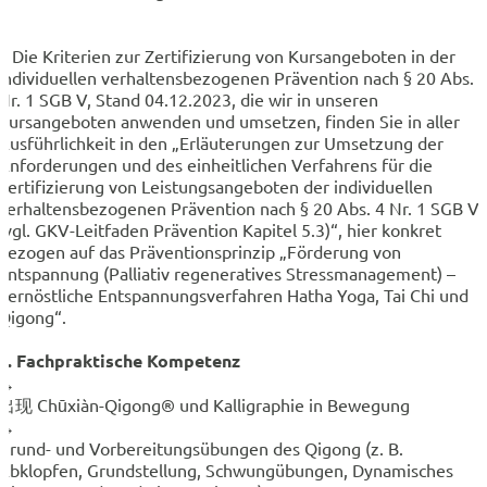
1 Die Kriterien zur Zertifizierung von Kursangeboten in der
individuellen verhaltensbezogenen Prävention nach § 20 Abs. 
Nr. 1 SGB V, Stand 04.12.2023, die wir in unseren
Kursangeboten anwenden und umsetzen, finden Sie in aller
Ausführlichkeit in den „Erläuterungen zur Umsetzung der
Anforderungen und des einheitlichen Verfahrens für die
Zertifizierung von Leistungsangeboten der individuellen
verhaltensbezogenen Prävention nach § 20 Abs. 4 Nr. 1 SGB V
(vgl. GKV-Leitfaden Prävention Kapitel 5.3)“, hier konkret
bezogen auf das Präventionsprinzip „Förderung von
Entspannung (Palliativ regeneratives Stressmanagement) –
Fernöstliche Entspannungsverfahren Hatha Yoga, Tai Chi und
Qigong“.
2. Fachpraktische Kompetenz
→
出现 Chūxiàn-Qigong® und Kalligraphie in Bewegung
→
Grund- und Vorbereitungsübungen des Qigong (z. B.
Abklopfen, Grundstellung, Schwungübungen, Dynamisches