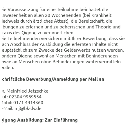
Die Voraussetzung für eine Teilnahme beinhaltet die
Anwesenheit an allen 20 Wochenenden (bei Krankheit
Nachweis durch ärztliches Attest), die Bereitschaft, die
Übungen zu erlernen und zu beherrschen und Theorie und
Praxis des Qigong zu verinnerlichen.
Die Teilnehmenden versichern mit Ihrer Bewerbung, dass sie
nach Abschluss der Ausbildung die erlernten Inhalte nicht
hauptsächlich zum Zwecke des Gelderwerbs nutzen werden,
sondern Qigong sowohl an Menschen mit Behinderungen
sowie an Menschen ohne Behinderungen weitervermitteln
wollen.
Schriftliche Bewerbung/Anmeldung per Mail an
Dr. Meinfried Jetzschke
Ruf: 02304 9969554
Mobil: 0171 4414360
E-Mail: mj@bk-dv.de
Qigong Ausbildung: Zur Einführung