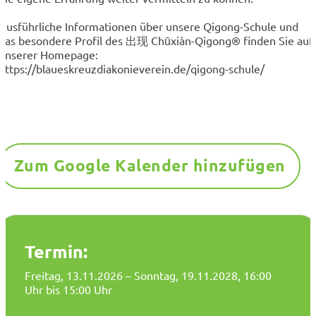
Ausführliche Informationen über unsere Qigong-Schule und
das besondere Profil des 出现 Chūxiàn-Qigong® finden Sie auf
unserer Homepage:
https://blaueskreuzdiakonieverein.de/qigong-schule/
Zum Google Kalender hinzufügen
Termin:
Freitag, 13.11.2026
– Sonntag, 19.11.2028
, 16:00
Uhr bis 15:00 Uhr