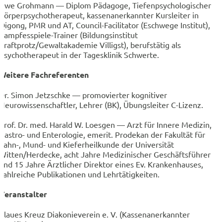
Uwe Grohmann — Diplom Pädagoge, Tiefenpsychologischer
Körperpsychotherapeut, kassenanerkannter Kursleiter in
Qigong, PMR und AT, Council-Facilitator (Eschwege Institut),
Kampfesspiele-Trainer (Bildungsinstitut
Kraftprotz/Gewaltakademie Villigst), berufstätig als
Psychotherapeut in der Tagesklinik Schwerte.
Weitere Fachreferenten
Dr. Simon Jetzschke — promovierter kognitiver
Neurowissenschaftler, Lehrer (BK), Übungsleiter C-Lizenz.
Prof. Dr. med. Harald W. Loesgen — Arzt für Innere Medizin,
Gastro- und Enterologie, emerit. Prodekan der Fakultät für
Zahn-, Mund- und Kieferheilkunde der Universität
Witten/Herdecke, acht Jahre Medizinischer Geschäftsführer
und 15 Jahre Ärztlicher Direktor eines Ev. Krankenhauses,
zahlreiche Publikationen und Lehrtätigkeiten.
Veranstalter
Blaues Kreuz Diakonieverein e. V. (Kassenanerkannter