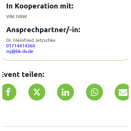
In Kooperation mit:
VBE NRW
Ansprechpartner/-in:
Dr. Meinfried Jetzschke
01714414360
mj@bk-dv.de
Event teilen: