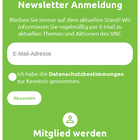
Newsletter Anmeldung
Bleiben Sie immer auf dem aktuellen Stand! Wir
informieren Sie regelmäßig per E-Mail zu
aktuellen Themen und Aktionen des VBE.
E
-
M
a
D
Datenschutzbestimmungen
Ich habe die
i
a
zur Kenntnis genommen.
l
t
*
e
n
s
c
h
u
Mitglied werden
t
z