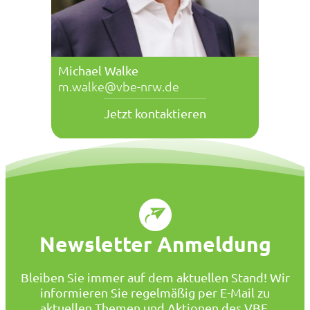
Michael Walke
m.walke@vbe-nrw.de
Jetzt kontaktieren
Newsletter Anmeldung
Bleiben Sie immer auf dem aktuellen Stand! Wir
informieren Sie regelmäßig per E-Mail zu
aktuellen Themen und Aktionen des VBE.