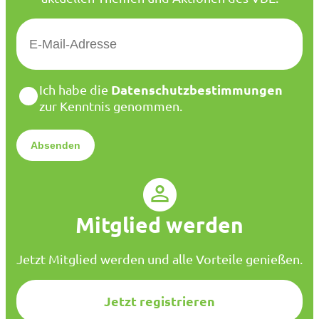
E
-
M
a
D
Datenschutzbestimmungen
Ich habe die
i
a
zur Kenntnis genommen.
l
t
*
e
n
s
c
h
u
Mitglied werden
t
z
*
Jetzt Mitglied werden und alle Vorteile genießen.
Jetzt registrieren