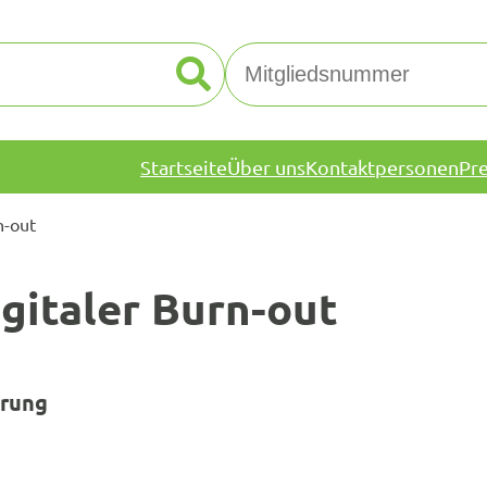
Startseite
Über uns
Kontaktpersonen
Pr
n-out
igitaler Burn-out
erung