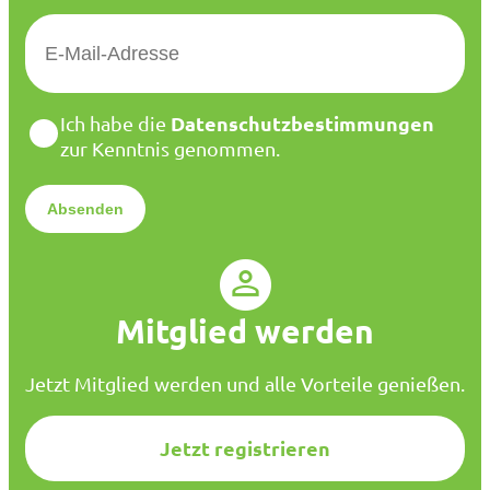
E
-
M
a
D
Datenschutzbestimmungen
Ich habe die
i
a
zur Kenntnis genommen.
l
t
*
e
n
s
c
h
u
Mitglied werden
t
z
*
Jetzt Mitglied werden und alle Vorteile genießen.
Jetzt registrieren