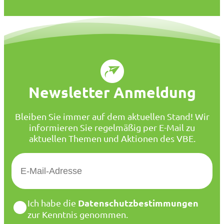
Newsletter Anmeldung
Bleiben Sie immer auf dem aktuellen Stand! Wir
informieren Sie regelmäßig per E-Mail zu
aktuellen Themen und Aktionen des VBE.
E
-
M
a
D
Datenschutzbestimmungen
Ich habe die
i
a
zur Kenntnis genommen.
l
t