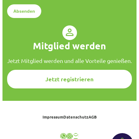
*
e
n
s
c
h
u
Mitglied werden
t
z
*
Jetzt Mitglied werden und alle Vorteile genießen.
Jetzt registrieren
Impressum
Datenschutz
AGB
WhatsApp
Instagram
E-Mail