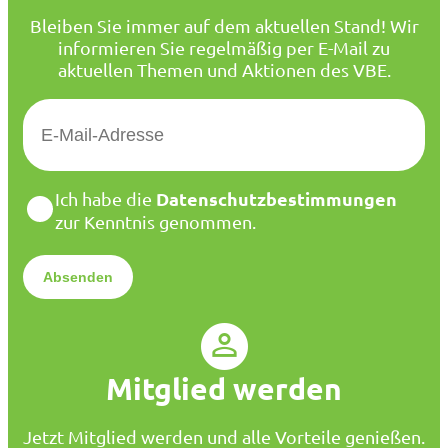
Bleiben Sie immer auf dem aktuellen Stand! Wir
informieren Sie regelmäßig per E-Mail zu
aktuellen Themen und Aktionen des VBE.
E
-
M
a
D
Datenschutzbestimmungen
Ich habe die
i
a
zur Kenntnis genommen.
l
t
*
e
n
s
c
h
u
Mitglied werden
t
z
*
Jetzt Mitglied werden und alle Vorteile genießen.