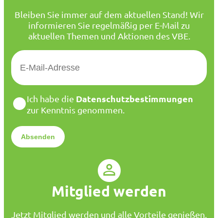
Bleiben Sie immer auf dem aktuellen Stand! Wir
informieren Sie regelmäßig per E-Mail zu
aktuellen Themen und Aktionen des VBE.
E
-
M
a
D
Datenschutzbestimmungen
Ich habe die
i
a
zur Kenntnis genommen.
l
t
*
e
n
s
c
h
u
Mitglied werden
t
z
*
Jetzt Mitglied werden und alle Vorteile genießen.