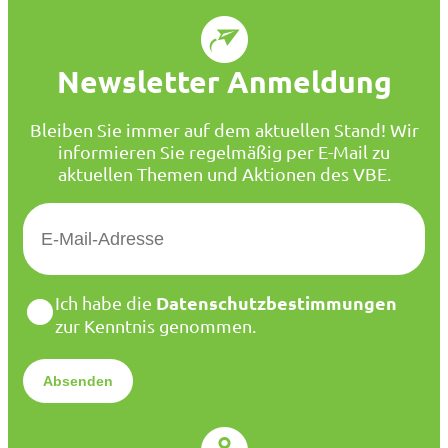
Newsletter Anmeldung
Bleiben Sie immer auf dem aktuellen Stand! Wir
informieren Sie regelmäßig per E-Mail zu
aktuellen Themen und Aktionen des VBE.
E
-
M
a
D
Datenschutzbestimmungen
Ich habe die
i
a
zur Kenntnis genommen.
l
t
*
e
n
s
c
h