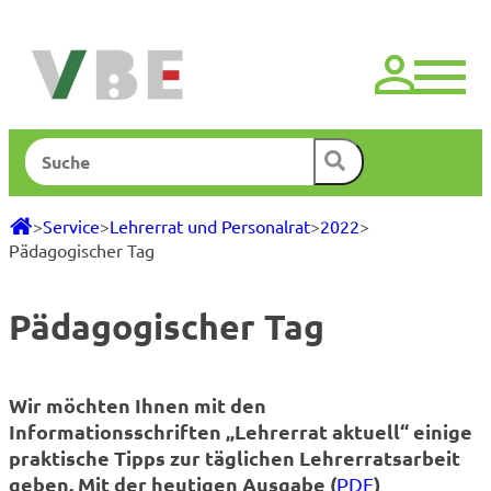
Zum
Inhalt
springen
Suchen
>
Service
>
Lehrerrat und Personalrat
>
2022
>
Pädagogischer Tag
Pädagogischer Tag
Wir möchten Ihnen mit den
Informationsschriften „Lehrerrat aktuell“ einige
praktische Tipps zur täglichen Lehrerratsarbeit
geben. Mit der heutigen Ausgabe (
)
PDF