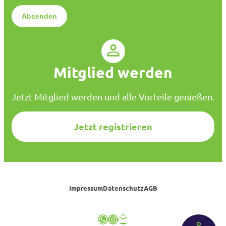
*
e
n
s
c
h
u
Mitglied werden
t
z
*
Jetzt Mitglied werden und alle Vorteile genießen.
Jetzt registrieren
Impressum
Datenschutz
AGB
WhatsApp
Instagram
E-Mail