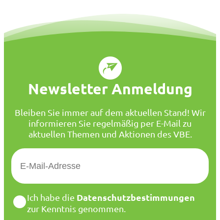
Newsletter Anmeldung
Bleiben Sie immer auf dem aktuellen Stand! Wir
informieren Sie regelmäßig per E-Mail zu
aktuellen Themen und Aktionen des VBE.
E
-
M
a
D
Datenschutzbestimmungen
Ich habe die
i
a
zur Kenntnis genommen.
l
t