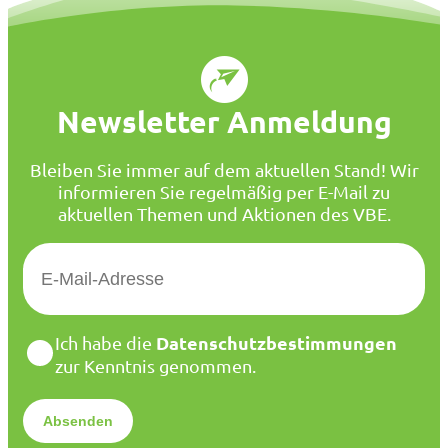
Newsletter Anmeldung
Bleiben Sie immer auf dem aktuellen Stand! Wir
informieren Sie regelmäßig per E-Mail zu
aktuellen Themen und Aktionen des VBE.
E
-
M
a
D
Datenschutzbestimmungen
Ich habe die
i
a
zur Kenntnis genommen.
l
t
*
e
n
s