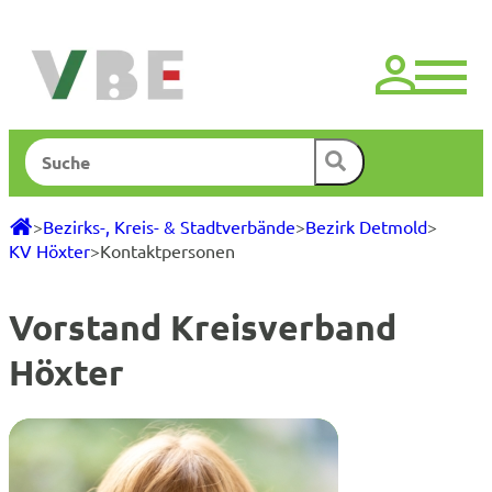
Zum
Inhalt
springen
Suchen
>
Bezirks-, Kreis- & Stadtverbände
>
Bezirk Detmold
>
KV Höxter
>
Kontaktpersonen
Vorstand Kreisverband
Höxter