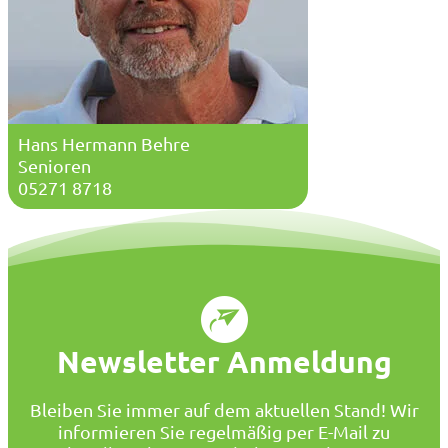
Hans Hermann Behre
Senioren
05271 8718
Newsletter Anmeldung
Bleiben Sie immer auf dem aktuellen Stand! Wir
informieren Sie regelmäßig per E-Mail zu