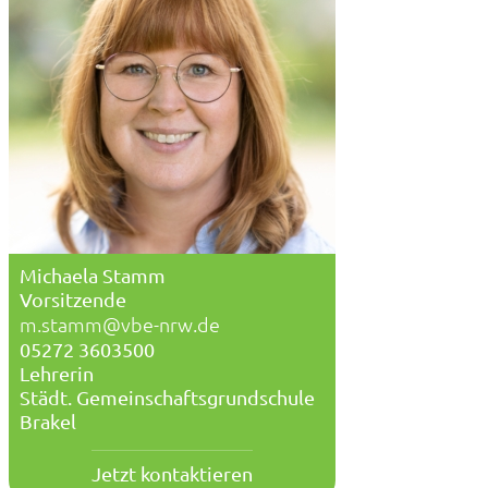
Michaela Stamm
Vorsitzende
m.stamm@vbe-nrw.de
05272 3603500
Lehrerin
Städt. Gemeinschaftsgrundschule
Brakel
Jetzt kontaktieren