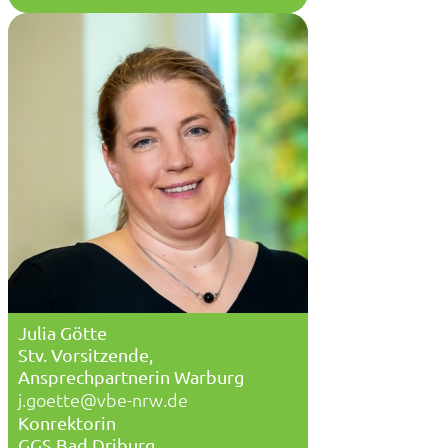
Julia Götte
Stv. Vorsitzende,
Ansprechpartnerin Warburg
j.goette@vbe-nrw.de
Konrektorin
GGS Bad Driburg