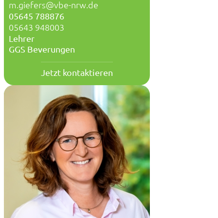
m.giefers@vbe-nrw.de
05645 788876
05643 948003
Lehrer
GGS Beverungen
Jetzt kontaktieren