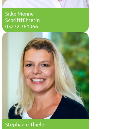
Silke Menne
Schriftführerin
05272 361066
Stephanie Thiele