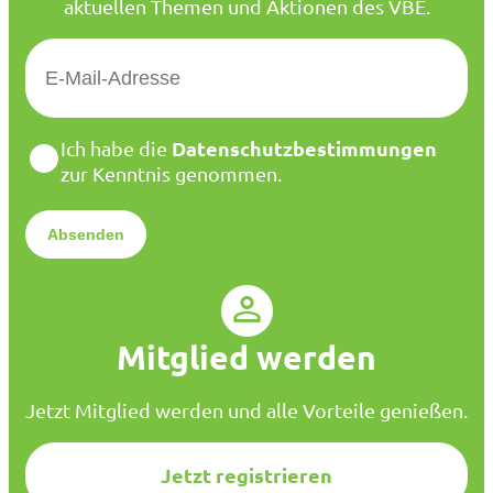
aktuellen Themen und Aktionen des VBE.
E
-
M
a
D
Datenschutzbestimmungen
Ich habe die
i
a
zur Kenntnis genommen.
l
t
*
e
n
s
c
h
u
Mitglied werden
t
z
*
Jetzt Mitglied werden und alle Vorteile genießen.
Jetzt registrieren