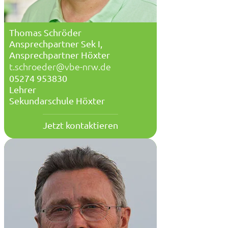
Thomas Schröder
Ansprechpartner Sek I,
Ansprechpartner Höxter
t.schroeder@vbe-nrw.de
05274 953830
Lehrer
Sekundarschule Höxter
Jetzt kontaktieren