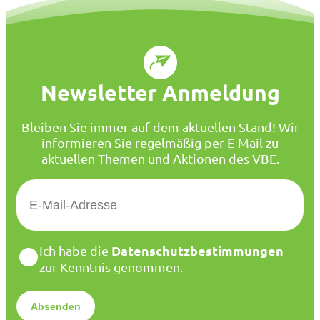
Newsletter Anmeldung
Bleiben Sie immer auf dem aktuellen Stand! Wir
informieren Sie regelmäßig per E-Mail zu
aktuellen Themen und Aktionen des VBE.
E
-
M
a
D
Datenschutzbestimmungen
Ich habe die
i
a
zur Kenntnis genommen.
l
t
*
e
n