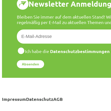
Newsletter Anmeldun
Bleiben Sie immer auf dem aktuellen Stand! Wi
regelmäßig per E-Mail zu aktuellen Themen un
E
-
M
a
D
Datenschutzbestimmungen
Ich habe die
a
i
t
l
e
*
n
s
c
h
u
t
Impressum
Datenschutz
AGB
z
*