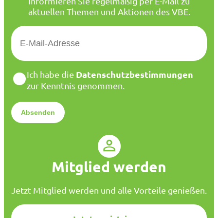
informieren Sie regelmäßig per E-Mail zu
aktuellen Themen und Aktionen des VBE.
E
-
M
a
D
Datenschutzbestimmungen
Ich habe die
i
a
zur Kenntnis genommen.
l
t
*
e
n
s
c
h
u
Mitglied werden
t
z
*
Jetzt Mitglied werden und alle Vorteile genießen.