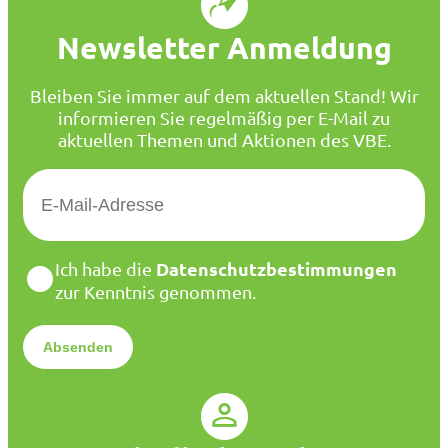
Newsletter Anmeldung
Bleiben Sie immer auf dem aktuellen Stand! Wir
informieren Sie regelmäßig per E-Mail zu
aktuellen Themen und Aktionen des VBE.
E
-
M
a
D
Datenschutzbestimmungen
Ich habe die
i
a
zur Kenntnis genommen.
l
t
*
e
n
s
c
h
u