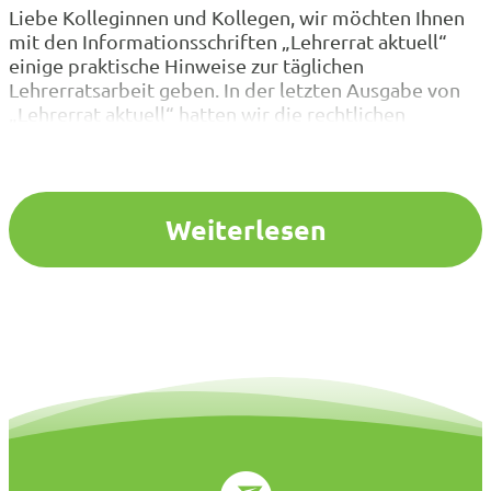
Liebe Kolleginnen und Kollegen, wir möchten Ihnen
mit den Informationsschriften „Lehrerrat aktuell“
einige praktische Hinweise zur täglichen
Lehrerratsarbeit geben. In der letzten Ausgabe von
„Lehrerrat aktuell“ hatten wir die rechtlichen
Rahmenbedingungen für Nebentätigkeiten im
aktiven Dienst dargestellt. In dieser Ausgabe widmen
wir uns den Regelungen zum Hinzuverdienst im
Ruhestand. Zulässigkeit und Anzeigepflichten
Weiterlesen
Ruhestandsbeamtinnen und Ruhestandsbeamte…