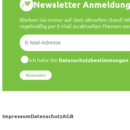
Newsletter Anmeldun
Bleiben Sie immer auf dem aktuellen Stand! Wi
regelmäßig per E-Mail zu aktuellen Themen un
E
-
M
a
D
Datenschutzbestimmungen
Ich habe die
a
i
t
l
e
*
n
s
c
h
u
t
Impressum
Datenschutz
AGB
z
*