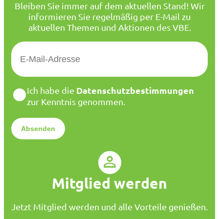
Bleiben Sie immer auf dem aktuellen Stand! Wir
informieren Sie regelmäßig per E-Mail zu
aktuellen Themen und Aktionen des VBE.
E
-
M
a
D
Datenschutzbestimmungen
Ich habe die
i
a
zur Kenntnis genommen.
l
t
*
e
n
s
c
h
u
Mitglied werden
t
z
*
Jetzt Mitglied werden und alle Vorteile genießen.