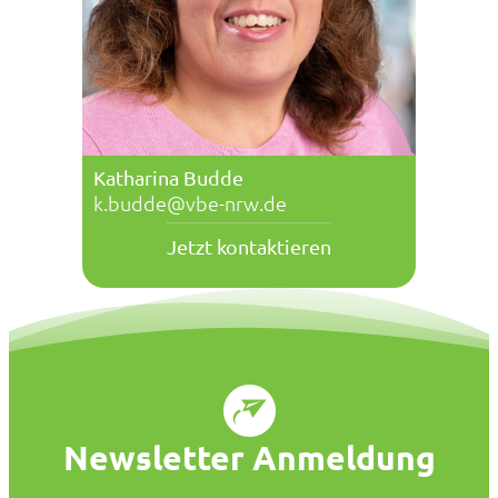
Katharina Budde
k.budde@vbe-nrw.de
Jetzt kontaktieren
Newsletter Anmeldung