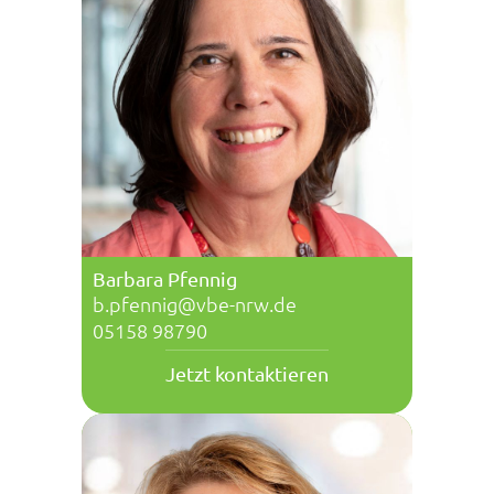
Barbara Pfennig
b.pfennig@vbe-nrw.de
05158 98790
Jetzt kontaktieren