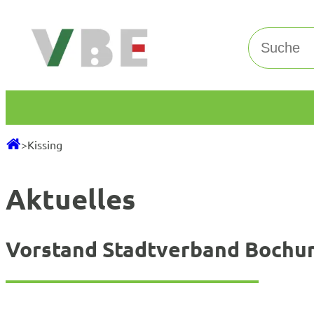
Zum
Inhalt
Suchen
springen
>
Kissing
Aktuelles
Vorstand Stadtverband Bochu