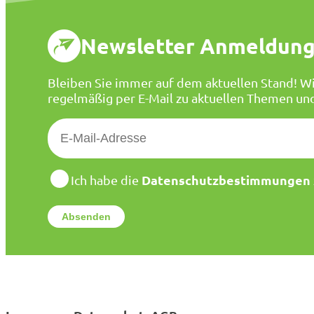
Newsletter Anmeldun
Bleiben Sie immer auf dem aktuellen Stand! Wi
regelmäßig per E-Mail zu aktuellen Themen un
E
-
M
a
D
Datenschutzbestimmungen
Ich habe die
a
i
t
l
e
*
n
s
c
h
u
t