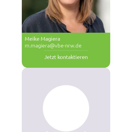
Meike Magiera
m.magiera@vbe-nrw.de
Jetzt kontaktieren