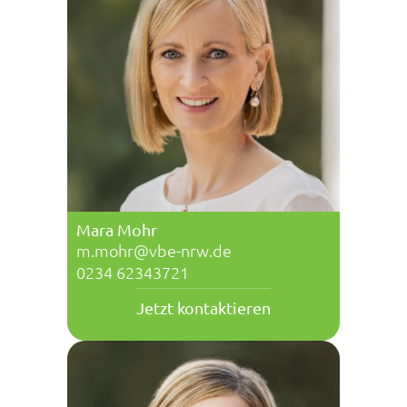
Mara Mohr
m.mohr@vbe-nrw.de
0234 62343721
Jetzt kontaktieren