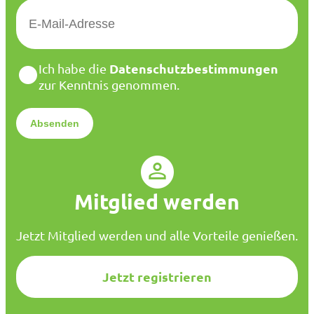
E
-
M
a
D
Datenschutzbestimmungen
Ich habe die
i
a
zur Kenntnis genommen.
l
t
*
e
n
s
c
h
u
Mitglied werden
t
z
*
Jetzt Mitglied werden und alle Vorteile genießen.
Jetzt registrieren