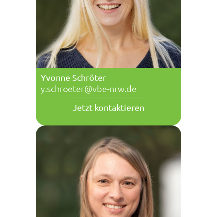
Yvonne Schröter
y.schroeter@vbe-nrw.de
Jetzt kontaktieren