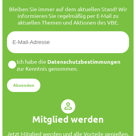
Bleiben Sie immer auf dem aktuellen Stand! Wir
informieren Sie regelmäßig per E-Mail zu
aktuellen Themen und Aktionen des VBE.
E
-
M
a
D
Datenschutzbestimmungen
Ich habe die
i
a
zur Kenntnis genommen.
l
t
*
e
n
s
c
h
u
Mitglied werden
t
z
*
Jetzt Mitglied werden und alle Vorteile genießen.