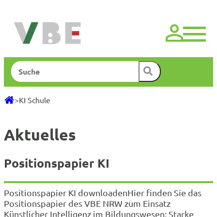
Zum
Inhalt
springen
Suchen
>
KI Schule
Aktuelles
Positionspapier KI
Positionspapier KI downloadenHier finden Sie das
Positionspapier des VBE NRW zum Einsatz
Künstlicher Intelligenz im Bildungswesen: Starke