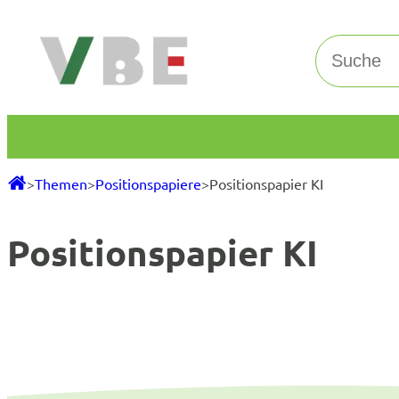
Zum
Inhalt
Suchen
springen
>
Themen
>
Positionspapiere
>
Positionspapier KI
Positionspapier KI