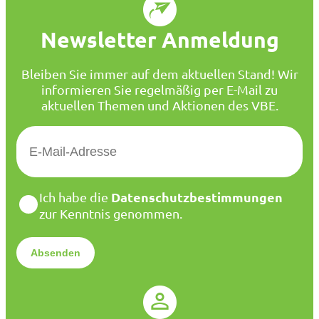
Newsletter Anmeldung
Bleiben Sie immer auf dem aktuellen Stand! Wir
informieren Sie regelmäßig per E-Mail zu
aktuellen Themen und Aktionen des VBE.
E
-
M
a
D
Datenschutzbestimmungen
Ich habe die
i
a
zur Kenntnis genommen.
l
t
*
e
n
s
c
h
u