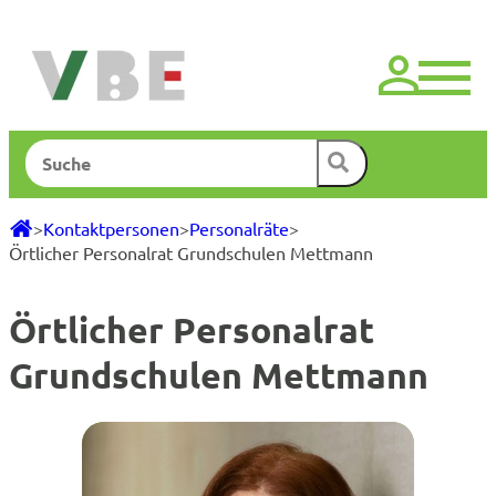
Zum
Inhalt
springen
Suchen
>
Kontaktpersonen
>
Personalräte
>
Örtlicher Personalrat Grundschulen Mettmann
Örtlicher Personalrat
Grundschulen Mettmann