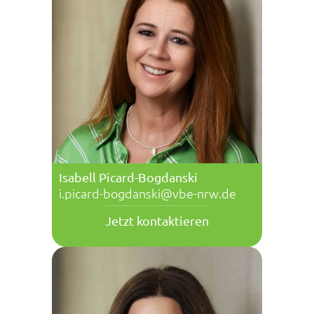
Isabell Picard-Bogdanski
i.picard-bogdanski@vbe-nrw.de
Jetzt kontaktieren