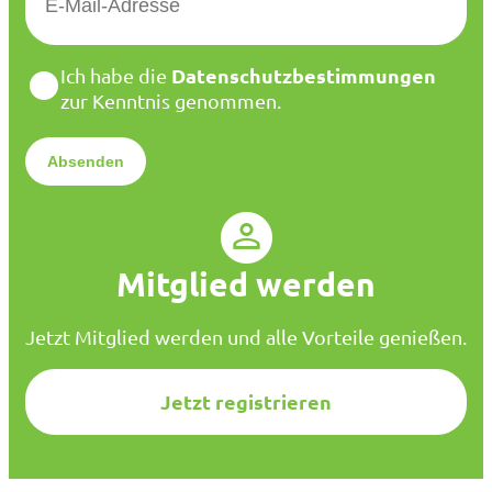
-
M
a
D
Datenschutzbestimmungen
Ich habe die
i
a
zur Kenntnis genommen.
l
t
*
e
n
s
c
h
u
Mitglied werden
t
z
*
Jetzt Mitglied werden und alle Vorteile genießen.
Jetzt registrieren