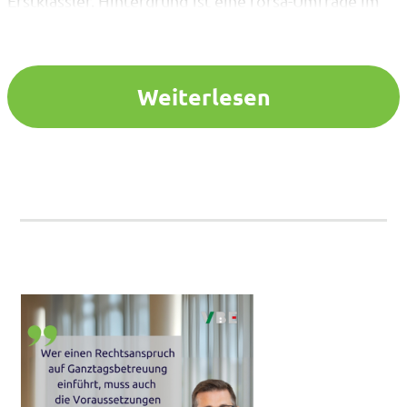
Erstklässler. Hintergrund ist eine forsa-Umfrage im
Auftrag des Verbandes Bildung und Erziehung (VBE),
wonach rund ein Drittel der Grundschulleitungen den
Anspruch bis 2026/27 für nicht umsetzbar hält, vor
allem wegen fehlender Räume…
Weiterlesen