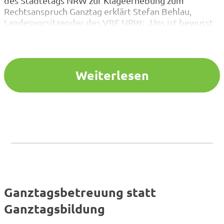
des Städtetags NRW zur Klageerhebung zum
Rechtsanspruch Ganztag erklärt Stefan Behlau,
Landesvorsitzender des VBE NRW: „Uns ist bewusst,
dass es allein schon eine Mammutaufgabe ist,
ausreichend Plätze zu schaffen. Und dennoch: Es darf
nicht der Anspruch sein, allein nur für ausreichend
Plätze zu sorgen. Entscheidend ist…
Weiterlesen
Ganztagsbetreuung statt
Ganztagsbildung