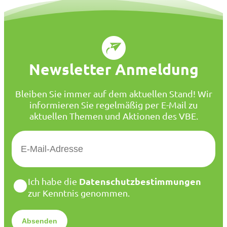
Newsletter Anmeldung
Bleiben Sie immer auf dem aktuellen Stand! Wir
informieren Sie regelmäßig per E-Mail zu
aktuellen Themen und Aktionen des VBE.
E
-
M
a
D
Datenschutzbestimmungen
Ich habe die
i
a
zur Kenntnis genommen.
l
t
*
e
n