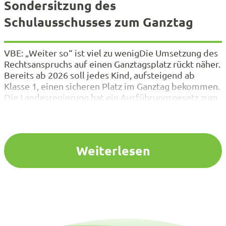
Sondersitzung des
Schulausschusses zum Ganztag
VBE: „Weiter so“ ist viel zu wenigDie Umsetzung des
Rechtsanspruchs auf einen Ganztagsplatz rückt näher.
Bereits ab 2026 soll jedes Kind, aufsteigend ab
Klasse 1, einen sicheren Platz im Ganztag bekommen.
Die Landesregierung hat ein Ausführungsgesetz zum
Ganztag versprochen, vorgelegt werden allerdings
lediglich fachliche Leitlinien. Der VBE NRW hat die
Landesregierung vermehrt darauf hingewiesen,
dass…
Weiterlesen