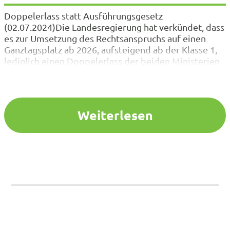
Doppelerlass statt Ausführungsgesetz
(02.07.2024)Die Landesregierung hat verkündet, dass
es zur Umsetzung des Rechtsanspruchs auf einen
Ganztagsplatz ab 2026, aufsteigend ab der Klasse 1,
lediglich einen Doppelerlass der beiden Ministerien
MSB und MKJFGFI geben wird. Das wurde so heute
im Kabinett beschlossen . Dazu Anne Deimel,
Landesvorsitzende VBE NRW: Insgesamt stimmt es
unfassbar traurig, dass sich…
Weiterlesen