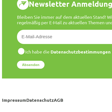
Newsletter Anmeldun
Bleiben Sie immer auf dem aktuellen Stand! Wi
regelmäßig per E-Mail zu aktuellen Themen un
E
-
M
a
D
Datenschutzbestimmungen
Ich habe die
a
i
t
l
e
*
n
s
c
h
u
t
Impressum
Datenschutz
AGB
z
*