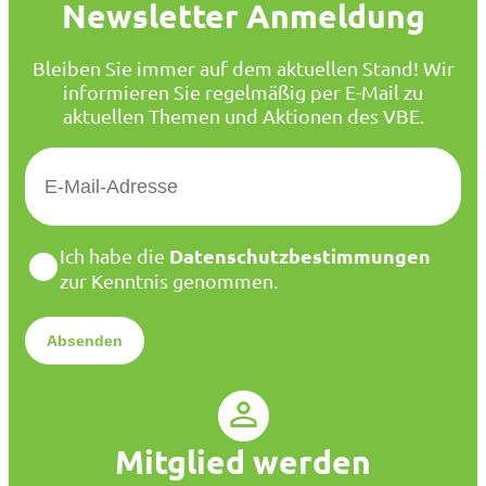
Newsletter Anmeldung
Bleiben Sie immer auf dem aktuellen Stand! Wir
informieren Sie regelmäßig per E-Mail zu
aktuellen Themen und Aktionen des VBE.
E
-
M
a
D
Datenschutzbestimmungen
Ich habe die
i
a
zur Kenntnis genommen.
l
t
*
e
n
s
c
h
u
Mitglied werden
t
z