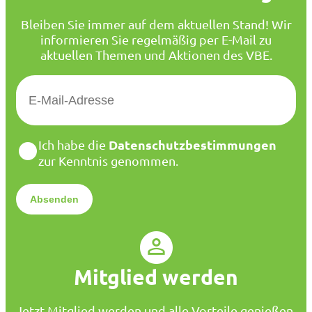
Bleiben Sie immer auf dem aktuellen Stand! Wir
informieren Sie regelmäßig per E-Mail zu
aktuellen Themen und Aktionen des VBE.
E
-
M
a
D
Datenschutzbestimmungen
Ich habe die
i
a
zur Kenntnis genommen.
l
t
*
e
n
s
c
h
u
Mitglied werden
t
z
*
Jetzt Mitglied werden und alle Vorteile genießen.