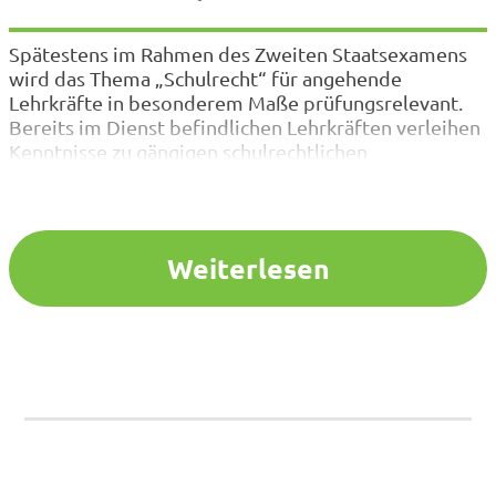
Spätestens im Rahmen des Zweiten Staatsexamens
wird das Thema „Schulrecht“ für angehende
Lehrkräfte in besonderem Maße prüfungsrelevant.
Bereits im Dienst befindlichen Lehrkräften verleihen
Kenntnisse zu gängigen schulrechtlichen
Fragestellungen die notwendige Handlungssicherheit
im Schulalltag. Unnötige Fehler können auf diesem
Wege nachhaltig und wirksam verhindert werden,
was allen Beteiligten Nerven und Zeit erspart. Last,
Weiterlesen
but not least…