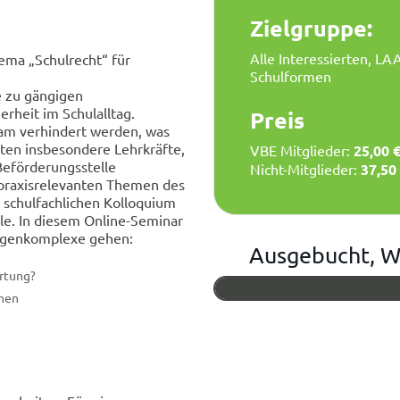
Zielgruppe:
Alle Interessierten, LA
ma „Schulrecht“ für
Schulformen
e zu gängigen
rheit im Schulalltag.
Preis
am verhindert werden, was
llten insbesondere Lehrkräfte,
VBE Mitglieder:
25,00 
 Beförderungsstelle
Nicht-Mitglieder:
37,50
 praxisrelevanten Themen des
n schulfachlichen Kolloquium
lle. In diesem Online-Seminar
agenkomplexe gehen:
Ausgebucht, W
rtung?
nnen