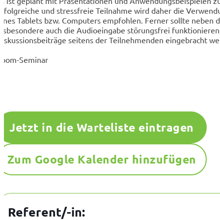
Es ist geplant mit Präsentationen und Anwendungsbeispielen zu
erfolgreiche und stressfreie Teilnahme wird daher die Verwend
eines Tablets bzw. Computers empfohlen. Ferner sollte neben 
insbesondere auch die Audioeingabe störungsfrei funktionieren
Diskussionsbeiträge seitens der Teilnehmenden eingebracht w
Zoom-Seminar
Jetzt in die Warteliste eintragen
Zum Google Kalender hinzufügen
Referent/-in: