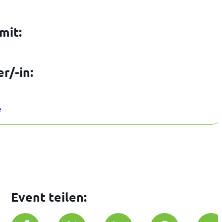
mit:
r/-in:
e
Event teilen: