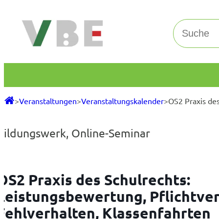
Zum
Inhalt
Suchen
springen
>
Veranstaltungen
>
Veranstaltungskalender
>
OS2 Praxis des
Bildungswerk
,
Online-Seminar
OS2 Praxis des Schulrechts:
Leistungsbewertung, Pflichtve
Fehlverhalten, Klassenfahrten