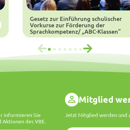
Gesetz zur Einführung schulischer
Vorkurse zur Förderung der
Sprachkompetenz/ „ABC-Klassen“
g
Mitglied we
r informieren Sie
Jetzt Mitglied werden und a
d Aktionen des VBE.