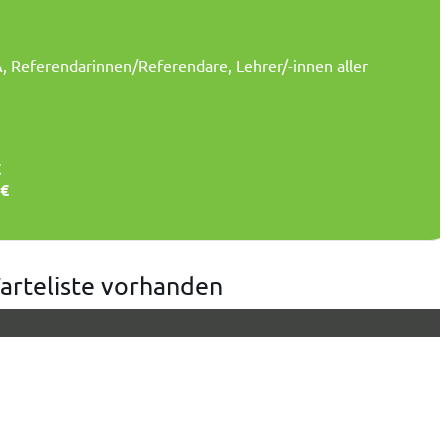
A, Referendarinnen/Referendare, Lehrer/-innen aller
€
 €
arteliste vorhanden