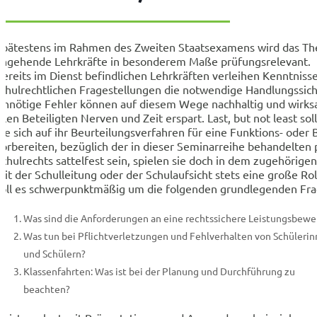
Spätestens im Rahmen des Zweiten Staatsexamens wird das The
angehende Lehrkräfte in besonderem Maße prüfungsrelevant.
Bereits im Dienst befindlichen Lehrkräften verleihen Kenntniss
schulrechtlichen Fragestellungen die notwendige Handlungssiche
Unnötige Fehler können auf diesem Wege nachhaltig und wirks
llen Beteiligten Nerven und Zeit erspart. Last, but not least so
die sich auf ihr Beurteilungsverfahren für eine Funktions- oder
vorbereiten, bezüglich der in dieser Seminarreihe behandelten
Schulrechts sattelfest sein, spielen sie doch in dem zugehörige
mit der Schulleitung oder der Schulaufsicht stets eine große Ro
soll es schwerpunktmäßig um die folgenden grundlegenden Fr
Was sind die Anforderungen an eine rechtssichere Leistungsbewe
Was tun bei Pflichtverletzungen und Fehlverhalten von Schüleri
und Schülern?
Klassenfahrten: Was ist bei der Planung und Durchführung zu
beachten?