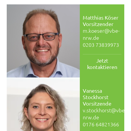
Matthias Köser
Vorsitzender
m.koeser@vbe-
nrw.de
0203 73839973
Jetzt
kontaktieren
Vanessa
Stockhorst
Vorsitzende
v.stockhorst@vbe-
nrw.de
0176 64821366