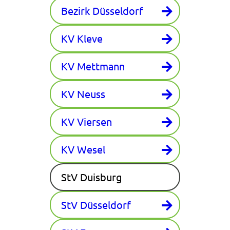
Bezirk Düsseldorf
KV Kleve
KV Mettmann
KV Neuss
KV Viersen
KV Wesel
StV Duisburg
StV Düsseldorf