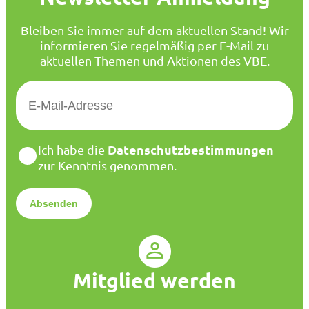
Bleiben Sie immer auf dem aktuellen Stand! Wir
informieren Sie regelmäßig per E-Mail zu
aktuellen Themen und Aktionen des VBE.
E
-
M
a
D
Datenschutzbestimmungen
Ich habe die
i
a
zur Kenntnis genommen.
l
t
*
e
n
s
c
h
u
Mitglied werden
t
z
*