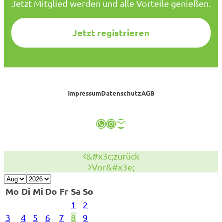
Jetzt Mitglied werden und alle Vorteile genießen.
Jetzt registrieren
Impressum
Datenschutz
AGB
WhatsApp
Instagram
E-Mail
&#x3c;zurück
Vor&#x3e;
Mo
Di
Mi
Do
Fr
Sa
So
1
2
3
4
5
6
7
8
9