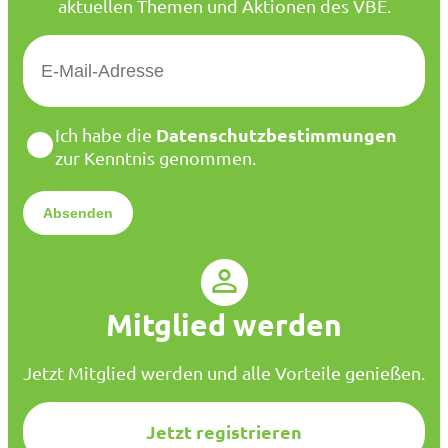
aktuellen Themen und Aktionen des VBE.
E
-
M
a
D
Datenschutzbestimmungen
Ich habe die
i
a
zur Kenntnis genommen.
l
t
*
e
n
s
c
h
u
Mitglied werden
t
z
*
Jetzt Mitglied werden und alle Vorteile genießen.
Jetzt registrieren