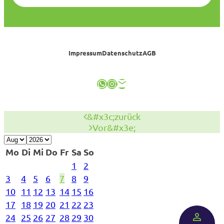
Impressum
Datenschutz
AGB
WhatsApp
Instagram
E-Mail
&#x3c;zurück
Vor&#x3e;
Mo
Di
Mi
Do
Fr
Sa
So
1
2
3
4
5
6
7
8
9
10
11
12
13
14
15
16
17
18
19
20
21
22
23
24
25
26
27
28
29
30