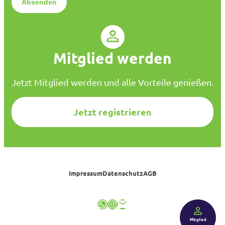
n
s
c
h
u
Mitglied werden
t
z
*
Jetzt Mitglied werden und alle Vorteile genießen.
Jetzt registrieren
Impressum
Datenschutz
AGB
WhatsApp
Instagram
E-Mail
Mitglied