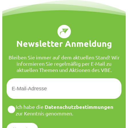
Newsletter Anmeldung
Bleiben Sie immer auf dem aktuellen Stand! Wir
informieren Sie regelmäßig per E-Mail zu
aktuellen Themen und Aktionen des VBE.
E
-
M
a
D
Datenschutzbestimmungen
Ich habe die
i
a
zur Kenntnis genommen.
l
t
*
e