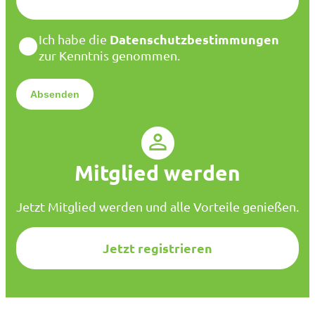
M
a
D
Datenschutzbestimmungen
Ich habe die
i
a
zur Kenntnis genommen.
l
t
*
e
n
s
c
h
u
Mitglied werden
t
z
*
Jetzt Mitglied werden und alle Vorteile genießen.
Jetzt registrieren