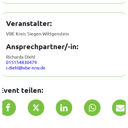
Veranstalter:
VBE Kreis Siegen-Wittgenstein
Ansprechpartner/-in:
Richarda Diehl
015154830479
r.diehl@vbe-nrw.de
Event teilen: