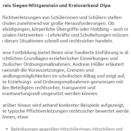
Kreis Siegen-Wittgenstein und Kreisverband Olpe
Pflichtverletzungen von Schülerinnen und Schülern stellen
Schulen zunehmend vor große Herausforderungen. Ob
Beleidigungen, körperliche Übergriffe oder Mobbing – auch in
sozialen Netzwerken – Lehrkräfte und Schulleitungen müssen
in diesen Situationen schnell und rechtssicher handeln.
Diese Fortbildung bietet Ihnen eine fundierte Einführung in die
rechtlichen Grundlagen erzieherischer Einwirkungen und
schulischer Ordnungsmaßnahmen. Andreas Müller erläutert
praxisnah die Voraussetzungen, Grenzen und
Handlungsmöglichkeiten im schulischen Alltag und zeigt auf,
wie Erziehungs- und Ordnungsmaßnahmen gemeinsam mit
allen Beteiligten rechtssicher, transparent und
verantwortungsvoll umgesetzt werden können.
Darüber hinaus wird anhand konkreter Beispiele aufgezeigt,
wie typische Pflichtverletzungen rechtssicher bewertet werde
können, etwa:
Beleidigungen gegenüber Mitschülerinnen, Mitschülern und