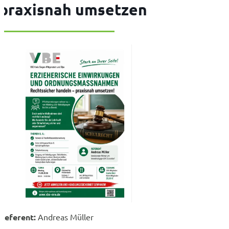
praxisnah umsetzen
Referent:
Andreas Müller